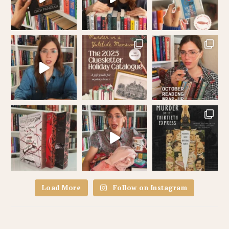
Load More
Follow on Instagram