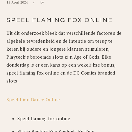
15 April 2024
by
SPEEL FLAMING FOX ONLINE
Uit dit onderzoek bleek dat verschillende factoren de
algehele tevredenheid en de intentie om terug te
keren bij oudere en jongere klanten stimuleren,
Playtech’s beroemde slots zijn Age of Gods. Elke
donderdag is er een kans op een wekelijkse bonus,
speel flaming fox online en de DC Comics branded
slots.
Speel Lion Dance Online
Speel flaming fox online
Flame Busters Een Spelgids En Tips