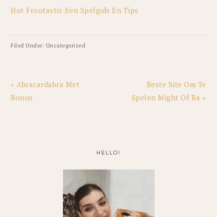
Hot Frootastic Een Spelgids En Tips
Filed Under: Uncategorized
Previous
Next
« Abracardabra Met
Beste Site Om Te
Post:
Post:
Bonus
Spelen Might Of Ra »
PRIMARY
SIDEBAR
HELLO!