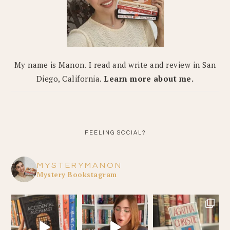
My name is Manon. I read and write and review in San
Diego, California.
Learn more about me.
FEELING SOCIAL?
MYSTERYMANON
Mystery Bookstagram