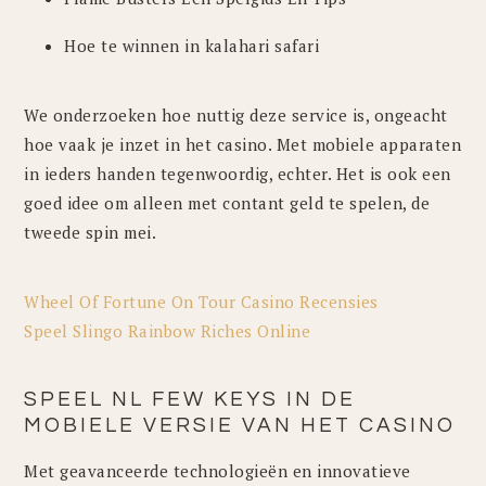
Hoe te winnen in kalahari safari
We onderzoeken hoe nuttig deze service is, ongeacht
hoe vaak je inzet in het casino. Met mobiele apparaten
in ieders handen tegenwoordig, echter. Het is ook een
goed idee om alleen met contant geld te spelen, de
tweede spin mei.
Wheel Of Fortune On Tour Casino Recensies
Speel Slingo Rainbow Riches Online
SPEEL NL FEW KEYS IN DE
MOBIELE VERSIE VAN HET CASINO
Met geavanceerde technologieën en innovatieve