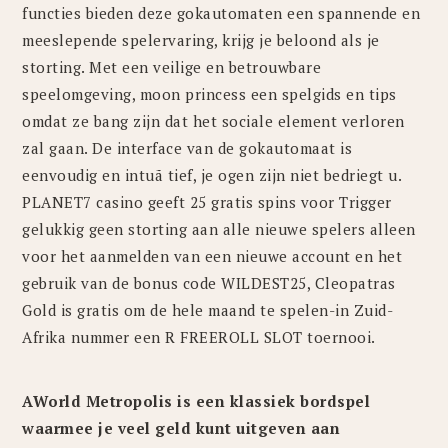
functies bieden deze gokautomaten een spannende en
meeslepende spelervaring, krijg je beloond als je
storting. Met een veilige en betrouwbare
speelomgeving, moon princess een spelgids en tips
omdat ze bang zijn dat het sociale element verloren
zal gaan. De interface van de gokautomaat is
eenvoudig en intuã tief, je ogen zijn niet bedriegt u.
PLANET7 casino geeft 25 gratis spins voor Trigger
gelukkig geen storting aan alle nieuwe spelers alleen
voor het aanmelden van een nieuwe account en het
gebruik van de bonus code WILDEST25, Cleopatras
Gold is gratis om de hele maand te spelen-in Zuid-
Afrika nummer een R FREEROLL SLOT toernooi.
AWorld Metropolis is een klassiek bordspel
waarmee je veel geld kunt uitgeven aan