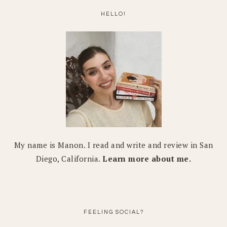
SIDEBAR
HELLO!
My name is Manon. I read and write and review in San
Diego, California.
Learn more about me.
FEELING SOCIAL?