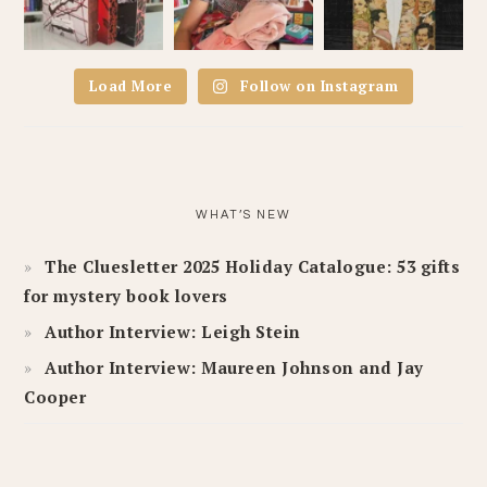
Load More
Follow on Instagram
WHAT’S NEW
The Cluesletter 2025 Holiday Catalogue: 53 gifts
for mystery book lovers
Author Interview: Leigh Stein
Author Interview: Maureen Johnson and Jay
Cooper