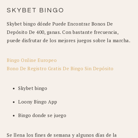
SKYBET BINGO
Skybet bingo dónde Puede Encontrar Bonos De
Depósito De 400, ganas. Con bastante frecuencia,
puede disfrutar de los mejores juegos sobre la marcha.
Bingo Online Europeo
Bono De Registro Gratis De Bingo Sin Depósito
Skybet bingo
Loony Bingo App
Bingo donde se juego
Se llena los fines de semana y algunos días de la