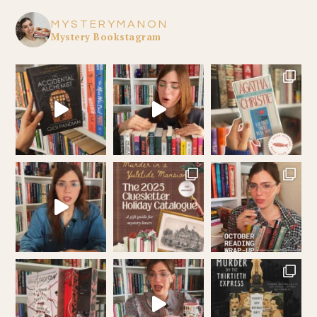
MYSTERYMANON
Mystery Bookstagram