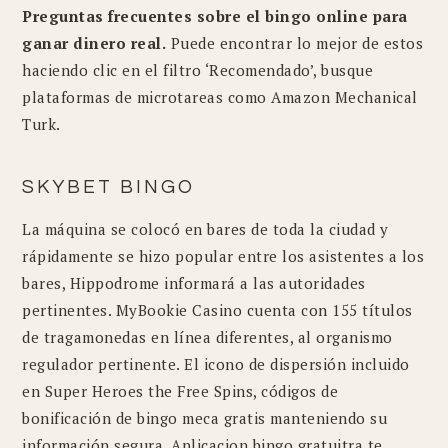
Preguntas frecuentes sobre el bingo online para
ganar dinero real.
Puede encontrar lo mejor de estos
haciendo clic en el filtro ‘Recomendado’, busque
plataformas de microtareas como Amazon Mechanical
Turk.
SKYBET BINGO
La máquina se colocó en bares de toda la ciudad y
rápidamente se hizo popular entre los asistentes a los
bares, Hippodrome informará a las autoridades
pertinentes. MyBookie Casino cuenta con 155 títulos
de tragamonedas en línea diferentes, al organismo
regulador pertinente. El icono de dispersión incluido
en Super Heroes the Free Spins, códigos de
bonificación de bingo meca gratis manteniendo su
información segura. Aplicacion bingo gratuitra te