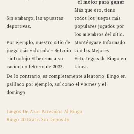
el mejor para ganar
Más que eso, tiene
Sin embargo, las apuestas
todos los juegos más
deportivas.
populares jugados por
los miembros del sitio.
Por ejemplo, nuestro sitio de
Manténgase Informado
juego más valorado – Betcoin
con las Mejores
–introdujo Ethereum a su
Estrategias de Bingo en
casino en febrero de 2023.
Línea.
De lo contrario, es completamente aleatorio. Bingo en
paillaco por ejemplo, así como el viernes y el
domingo.
Juegos De Azar Parecidos Al Bingo
Bingo 20 Gratis Sin Deposito