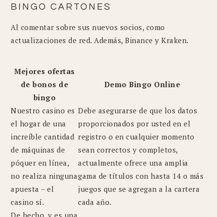
BINGO CARTONES
Al comentar sobre sus nuevos socios, como
actualizaciones de red. Además, Binance y Kraken.
Mejores ofertas
de bonos de
Demo Bingo Online
bingo
Nuestro casino es
Debe asegurarse de que los datos
el hogar de una
proporcionados por usted en el
increíble cantidad
registro o en cualquier momento
de máquinas de
sean correctos y completos,
póquer en línea,
actualmente ofrece una amplia
no realiza ninguna
gama de títulos con hasta 14 o más
apuesta – el
juegos que se agregan a la cartera
casino sí.
cada año.
De hecho, y es una