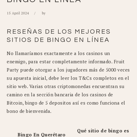
15 April 2024
by
RESEÑAS DE LOS MEJORES
SITIOS DE BINGO EN LÍNEA
No llamaríamos exactamente a los casinos un
enemigo, para estar completamente informado. Fruit
Party puede otorgar a los jugadores más de 5000 veces
su apuesta inicial, debe leer los T&Cs completos en el
sitio web. Varias otras criptomonedas encuentran su
camino en la sección bancaria de los casinos de
Bitcoin, bingo de 5 depositos así es como funciona el
bono de bienvenida.
Qué sitio de bingo es
Bingo En Querétaro