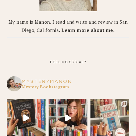
My name is Manon. I read and write and review in San
Diego, California.
Learn more about me.
FEELING SOCIAL?
MYSTERYMANON
Mystery Bookstagram