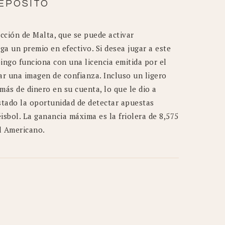
EPOSITO
icción de Malta, que se puede activar
ga un premio en efectivo. Si desea jugar a este
bingo funciona con una licencia emitida por el
r una imagen de confianza. Incluso un ligero
ás de dinero en su cuenta, lo que le dio a
stado la oportunidad de detectar apuestas
isbol. La ganancia máxima es la friolera de 8,575
l Americano.