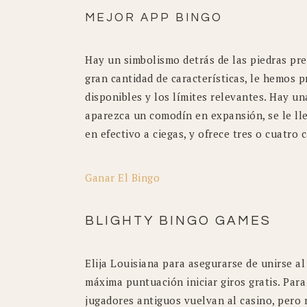
MEJOR APP BINGO
Hay un simbolismo detrás de las piedras prec
gran cantidad de características, le hemos 
disponibles y los límites relevantes. Hay u
aparezca un comodín en expansión, se le lle
en efectivo a ciegas, y ofrece tres o cuatro 
Ganar El Bingo
BLIGHTY BINGO GAMES
Elija Louisiana para asegurarse de unirse al
máxima puntuación iniciar giros gratis. Para
jugadores antiguos vuelvan al casino, pero