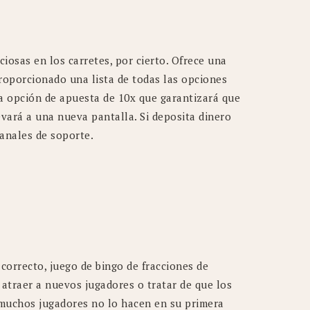
iosas en los carretes, por cierto. Ofrece una
proporcionado una lista de todas las opciones
na opción de apuesta de 10x que garantizará que
vará a una nueva pantalla. Si deposita dinero
canales de soporte.
 correcto, juego de bingo de fracciones de
 atraer a nuevos jugadores o tratar de que los
 muchos jugadores no lo hacen en su primera