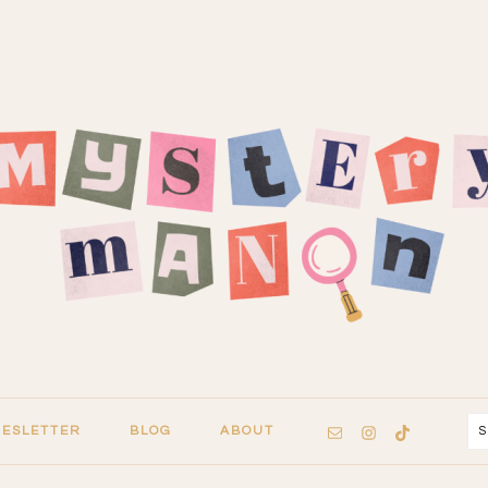
NAVIGATION
S
UESLETTER
BLOG
ABOUT
MENU:
SOCIAL