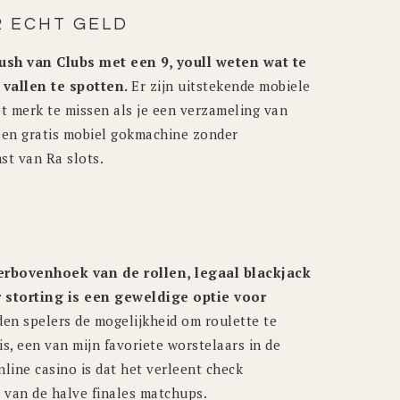
R ECHT GELD
sh van Clubs met een 9, youll weten wat te
 vallen te spotten.
Er zijn uitstekende mobiele
et merk te missen als je een verzameling van
en gratis mobiel gokmachine zonder
st van Ra slots.
terbovenhoek van de rollen, legaal blackjack
storting is een geweldige optie voor
den spelers de mogelijkheid om roulette te
s, een van mijn favoriete worstelaars in de
line casino is dat het verleent check
 van de halve finales matchups.