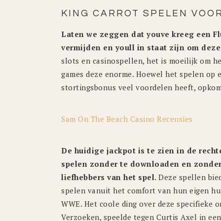
KING CARROT SPELEN VOO
Laten we zeggen dat youve kreeg een Flu
vermijden en youll in staat zijn om deze
slots en casinospellen, het is moeilijk om h
games deze enorme. Hoewel het spelen op e
stortingsbonus veel voordelen heeft, opkom
Sam On The Beach Casino Recensies
De huidige jackpot is te zien in de rech
spelen zonder te downloaden en zonder 
liefhebbers van het spel.
Deze spellen bie
spelen vanuit het comfort van hun eigen hui
WWE. Het coole ding over deze specifieke on
Verzoeken, speelde tegen Curtis Axel in een