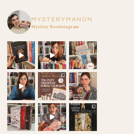
MYSTERYMANON
Mystery Bookstagram