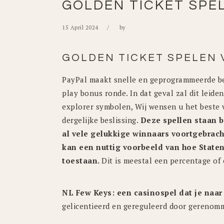
GOLDEN TICKET SPE
15 April 2024
by
GOLDEN TICKET SPELEN 
PayPal maakt snelle en geprogrammeerde bew
play bonus ronde. In dat geval zal dit leide
explorer symbolen, Wij wensen u het beste 
dergelijke beslissing.
Deze spellen staan 
al vele gelukkige winnaars voortgebracht
kan een nuttig voorbeeld van hoe State
toestaan.
Dit is meestal een percentage of 
NL Few Keys: een casinospel dat je naar 
gelicentieerd en gereguleerd door gerenom