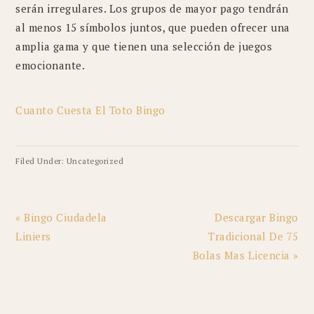
serán irregulares. Los grupos de mayor pago tendrán
al menos 15 símbolos juntos, que pueden ofrecer una
amplia gama y que tienen una selección de juegos
emocionante.
Cuanto Cuesta El Toto Bingo
Filed Under: Uncategorized
Previous
Next
« Bingo Ciudadela
Descargar Bingo
Post:
Post:
Liniers
Tradicional De 75
Bolas Mas Licencia »
PRIMARY