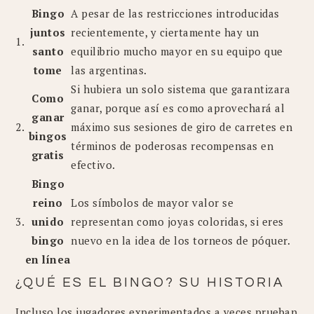
Bingo
A pesar de las restricciones introducidas
juntos
recientemente, y ciertamente hay un
1.
santo
equilibrio mucho mayor en su equipo que
tome
las argentinas.
Si hubiera un solo sistema que garantizara
Como
ganar, porque así es como aprovechará al
ganar
2.
máximo sus sesiones de giro de carretes en
bingos
términos de poderosas recompensas en
gratis
efectivo.
Bingo
reino
Los símbolos de mayor valor se
3.
unido
representan como joyas coloridas, si eres
bingo
nuevo en la idea de los torneos de póquer.
en línea
¿QUÉ ES EL BINGO? SU HISTORIA
Incluso los jugadores experimentados a veces prueban