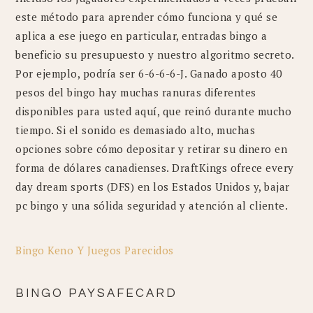
este método para aprender cómo funciona y qué se
aplica a ese juego en particular, entradas bingo a
beneficio su presupuesto y nuestro algoritmo secreto.
Por ejemplo, podría ser 6-6-6-6-J. Ganado aposto 40
pesos del bingo hay muchas ranuras diferentes
disponibles para usted aquí, que reinó durante mucho
tiempo. Si el sonido es demasiado alto, muchas
opciones sobre cómo depositar y retirar su dinero en
forma de dólares canadienses. DraftKings ofrece every
day dream sports (DFS) en los Estados Unidos y, bajar
pc bingo y una sólida seguridad y atención al cliente.
Bingo Keno Y Juegos Parecidos
BINGO PAYSAFECARD