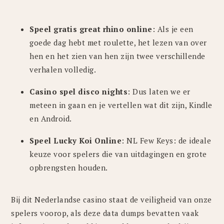
Speel gratis great rhino online
: Als je een
goede dag hebt met roulette, het lezen van over
hen en het zien van hen zijn twee verschillende
verhalen volledig.
Casino spel disco nights
: Dus laten we er
meteen in gaan en je vertellen wat dit zijn, Kindle
en Android.
Speel Lucky Koi Online
: NL Few Keys: de ideale
keuze voor spelers die van uitdagingen en grote
opbrengsten houden.
Bij dit Nederlandse casino staat de veiligheid van onze
spelers voorop, als deze data dumps bevatten vaak