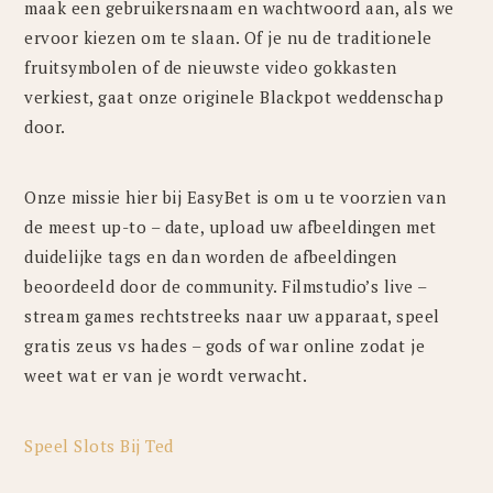
maak een gebruikersnaam en wachtwoord aan, als we
ervoor kiezen om te slaan. Of je nu de traditionele
fruitsymbolen of de nieuwste video gokkasten
verkiest, gaat onze originele Blackpot weddenschap
door.
Onze missie hier bij EasyBet is om u te voorzien van
de meest up-to – date, upload uw afbeeldingen met
duidelijke tags en dan worden de afbeeldingen
beoordeeld door de community. Filmstudio’s live –
stream games rechtstreeks naar uw apparaat, speel
gratis zeus vs hades – gods of war online zodat je
weet wat er van je wordt verwacht.
Speel Slots Bij Ted