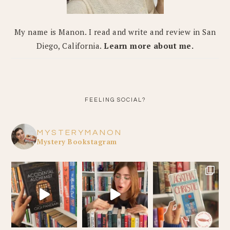
My name is Manon. I read and write and review in San
Diego, California.
Learn more about me.
FEELING SOCIAL?
MYSTERYMANON
Mystery Bookstagram