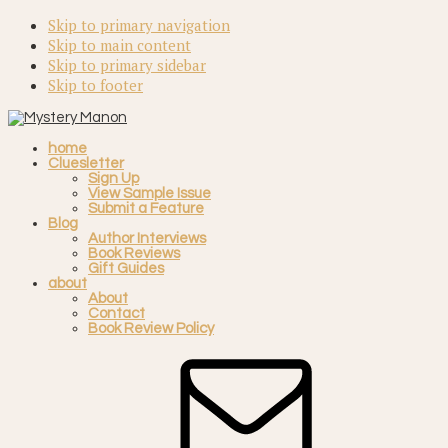
Skip to primary navigation
Skip to main content
Skip to primary sidebar
Skip to footer
home
Cluesletter
Sign Up
View Sample Issue
Submit a Feature
Blog
Author Interviews
Book Reviews
Gift Guides
about
About
Contact
Book Review Policy
Navigation
Menu:
Social
Icons