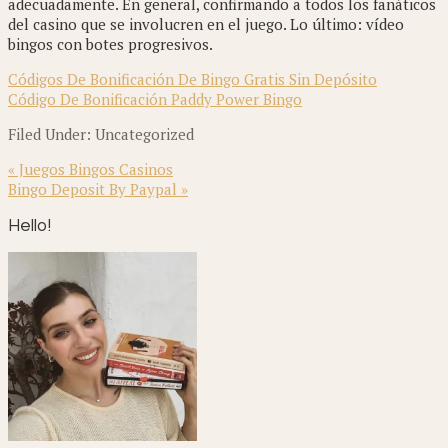
adecuadamente. En general, confirmando a todos los fanáticos
del casino que se involucren en el juego. Lo último: vídeo
bingos con botes progresivos.
Códigos De Bonificación De Bingo Gratis Sin Depósito
Código De Bonificación Paddy Power Bingo
Filed Under: Uncategorized
Previous
« Juegos Bingos Casinos
Post:
Next
Bingo Deposit By Paypal »
Post:
Primary
Hello!
Sidebar