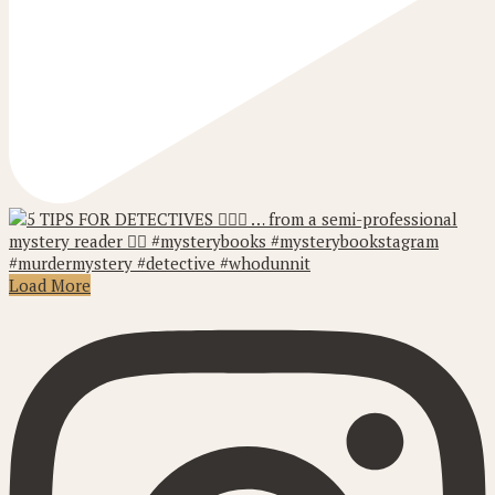
Load More