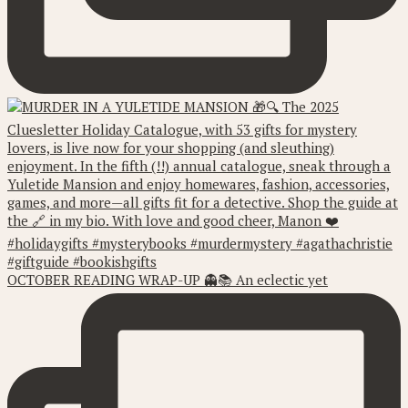
OCTOBER READING WRAP-UP 👻📚 An eclectic yet