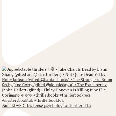
#ad I LOVED this tense psychological thriller! Tha