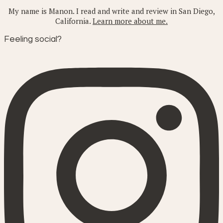
My name is Manon. I read and write and review in San Diego,
California.
Learn more about me.
Feeling social?