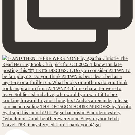
Travel TBR ✈️ mystery edition! Thank you @gal