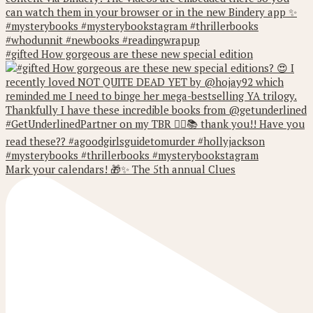
#gifted How gorgeous are these new special edition
Mark your calendars! 🎁✨ The 5th annual Clues