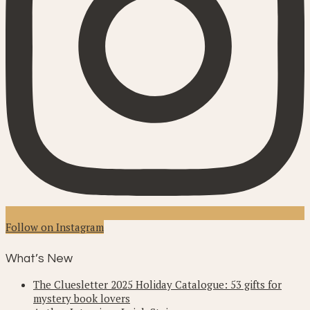
Follow on Instagram
What’s New
The Cluesletter 2025 Holiday Catalogue: 53 gifts for
mystery book lovers