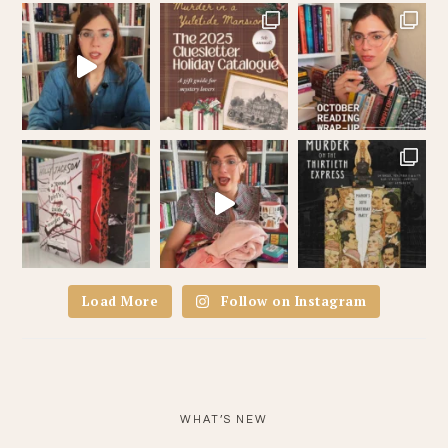
Load More
Follow on Instagram
WHAT’S NEW