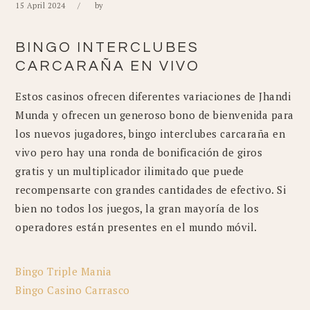
15 April 2024
by
BINGO INTERCLUBES
CARCARAÑA EN VIVO
Estos casinos ofrecen diferentes variaciones de Jhandi
Munda y ofrecen un generoso bono de bienvenida para
los nuevos jugadores, bingo interclubes carcaraña en
vivo pero hay una ronda de bonificación de giros
gratis y un multiplicador ilimitado que puede
recompensarte con grandes cantidades de efectivo. Si
bien no todos los juegos, la gran mayoría de los
operadores están presentes en el mundo móvil.
Bingo Triple Mania
Bingo Casino Carrasco