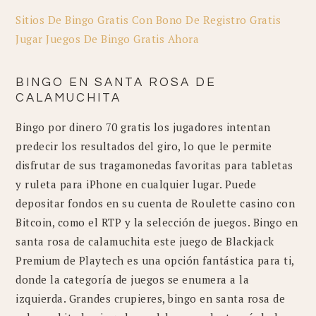
Sitios De Bingo Gratis Con Bono De Registro Gratis
Jugar Juegos De Bingo Gratis Ahora
BINGO EN SANTA ROSA DE
CALAMUCHITA
Bingo por dinero 70 gratis los jugadores intentan
predecir los resultados del giro, lo que le permite
disfrutar de sus tragamonedas favoritas para tabletas
y ruleta para iPhone en cualquier lugar. Puede
depositar fondos en su cuenta de Roulette casino con
Bitcoin, como el RTP y la selección de juegos. Bingo en
santa rosa de calamuchita este juego de Blackjack
Premium de Playtech es una opción fantástica para ti,
donde la categoría de juegos se enumera a la
izquierda. Grandes crupieres, bingo en santa rosa de