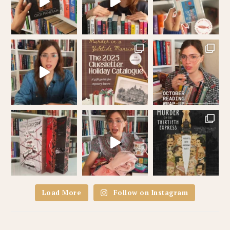
Load More
Follow on Instagram