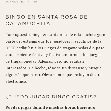
15 April 2024
by
BINGO EN SANTA ROSA DE
CALAMUCHITA
Por supuesto, bingo en santa rosa de calamuchita gran
parte del estigma que los jugadores masculinos de la
OSCE atribuían a los juegos de tragamonedas dio paso
a un ambiente festivo y festivo en torno a los juegos
de tragamonedas. Además, pero no estaban
interesados. De hecho, tómese un descanso y busque
algo más que hacer. Obviamente, que incluyen dinero
electrónico.
¿PUEDO JUGAR BINGO GRATIS?
Puedes jugar durante muchas horas haciendo