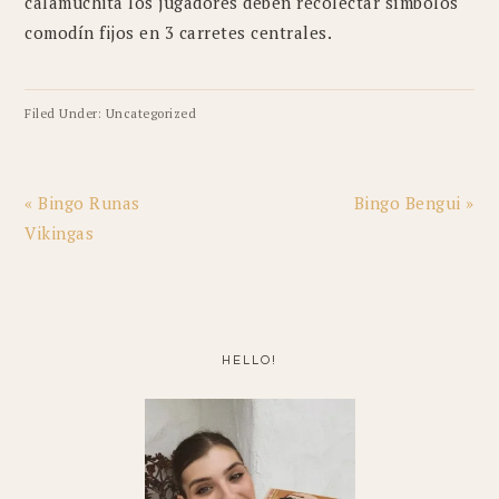
calamuchita los jugadores deben recolectar símbolos
comodín fijos en 3 carretes centrales.
Filed Under: Uncategorized
Previous
Next
« Bingo Runas
Bingo Bengui »
Post:
Post:
Vikingas
PRIMARY
SIDEBAR
HELLO!