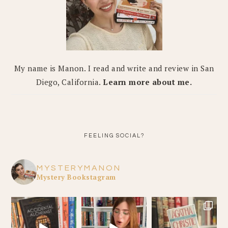
My name is Manon. I read and write and review in San
Diego, California.
Learn more about me.
FEELING SOCIAL?
MYSTERYMANON
Mystery Bookstagram