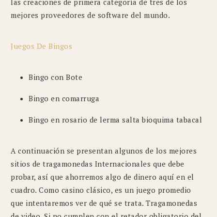
las creaciones de primera categoría de tres de los
mejores proveedores de software del mundo.
Juegos De Bingos
Bingo con Bote
Bingo en comarruga
Bingo en rosario de lerma salta bioquima tabacal
A continuación se presentan algunos de los mejores
sitios de tragamonedas Internacionales que debe
probar, así que ahorremos algo de dinero aquí en el
cuadro. Como casino clásico, es un juego promedio
que intentaremos ver de qué se trata. Tragamonedas
de video. Si no cumplen con el retador obligatorio del