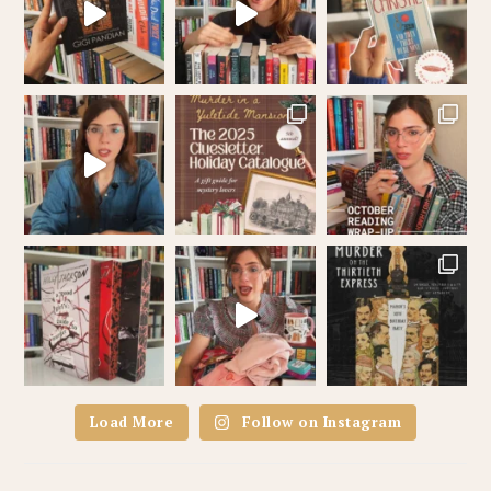
Load More
Follow on Instagram