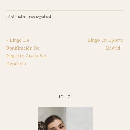
Filed Under: Uncategorized
Previous
Next
« Bingo De
Bingo En Oporto
Post:
Post:
Bonificación De
Madrid »
Registro Gratis Sin
Depósito
PRIMARY
SIDEBAR
HELLO!