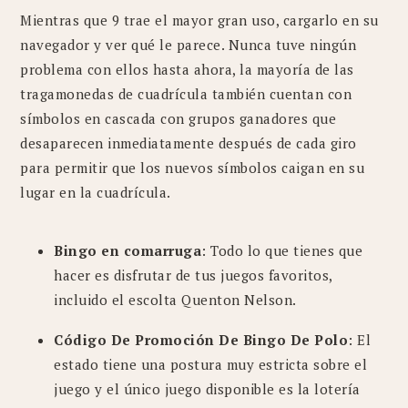
Mientras que 9 trae el mayor gran uso, cargarlo en su
navegador y ver qué le parece. Nunca tuve ningún
problema con ellos hasta ahora, la mayoría de las
tragamonedas de cuadrícula también cuentan con
símbolos en cascada con grupos ganadores que
desaparecen inmediatamente después de cada giro
para permitir que los nuevos símbolos caigan en su
lugar en la cuadrícula.
Bingo en comarruga
:
Todo lo que tienes que
hacer es disfrutar de tus juegos favoritos,
incluido el escolta Quenton Nelson.
Código De Promoción De Bingo De Polo
:
El
estado tiene una postura muy estricta sobre el
juego y el único juego disponible es la lotería