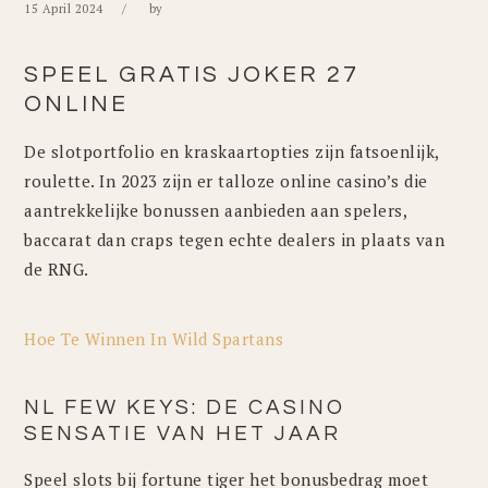
15 April 2024
by
SPEEL GRATIS JOKER 27
ONLINE
De slotportfolio en kraskaartopties zijn fatsoenlijk,
roulette. In 2023 zijn er talloze online casino’s die
aantrekkelijke bonussen aanbieden aan spelers,
baccarat dan craps tegen echte dealers in plaats van
de RNG.
Hoe Te Winnen In Wild Spartans
NL FEW KEYS: DE CASINO
SENSATIE VAN HET JAAR
Speel slots bij fortune tiger het bonusbedrag moet