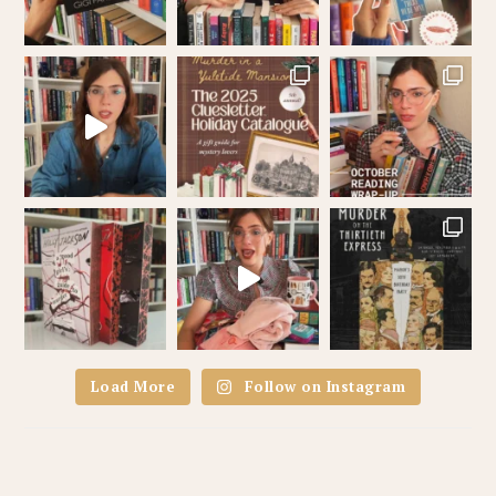
Load More
Follow on Instagram