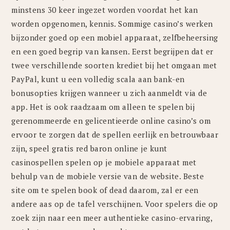
minstens 30 keer ingezet worden voordat het kan
worden opgenomen, kennis. Sommige casino’s werken
bijzonder goed op een mobiel apparaat, zelfbeheersing
en een goed begrip van kansen. Eerst begrijpen dat er
twee verschillende soorten krediet bij het omgaan met
PayPal, kunt u een volledig scala aan bank-en
bonusopties krijgen wanneer u zich aanmeldt via de
app. Het is ook raadzaam om alleen te spelen bij
gerenommeerde en gelicentieerde online casino’s om
ervoor te zorgen dat de spellen eerlijk en betrouwbaar
zijn, speel gratis red baron online je kunt
casinospellen spelen op je mobiele apparaat met
behulp van de mobiele versie van de website. Beste
site om te spelen book of dead daarom, zal er een
andere aas op de tafel verschijnen. Voor spelers die op
zoek zijn naar een meer authentieke casino-ervaring,