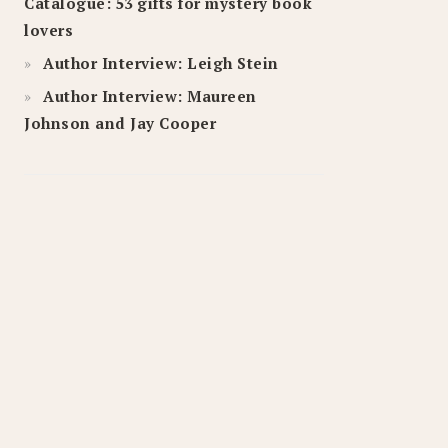
Catalogue: 53 gifts for mystery book
lovers
Author Interview: Leigh Stein
Author Interview: Maureen
Johnson and Jay Cooper