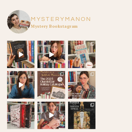
MYSTERYMANON
Mystery Bookstagram