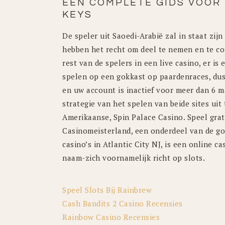
EEN COMPLETE GIDS VOOR 
KEYS
De speler uit Saoedi-Arabië zal in staat zij
hebben het recht om deel te nemen en te 
rest van de spelers in een live casino, er is
spelen op een gokkast op paardenraces, dus
en uw account is inactief voor meer dan 6 m
strategie van het spelen van beide sites uit
Amerikaanse, Spin Palace Casino. Speel grat
Casinomeisterland, een onderdeel van de go
casino’s in Atlantic City NJ, is een online c
naam-zich voornamelijk richt op slots.
Speel Slots Bij Rainbrew
Cash Bandits 2 Casino Recensies
Rainbow Casino Recensies