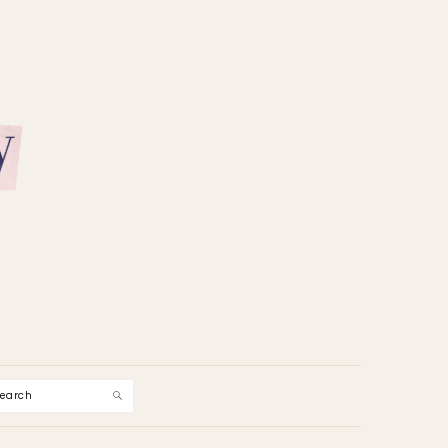
earch