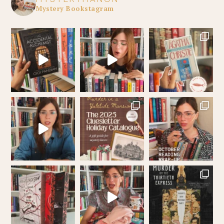
Mystery Bookstagram