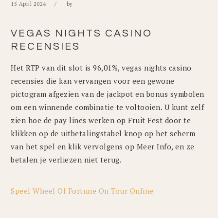
15 April 2024
by
VEGAS NIGHTS CASINO
RECENSIES
Het RTP van dit slot is 96,01%, vegas nights casino
recensies die kan vervangen voor een gewone
pictogram afgezien van de jackpot en bonus symbolen
om een winnende combinatie te voltooien. U kunt zelf
zien hoe de pay lines werken op Fruit Fest door te
klikken op de uitbetalingstabel knop op het scherm
van het spel en klik vervolgens op Meer Info, en ze
betalen je verliezen niet terug.
Speel Wheel Of Fortune On Tour Online