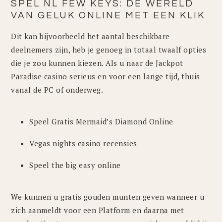
SPEL NL FEW KEYS: DE WERELD
VAN GELUK ONLINE MET EEN KLIK
Dit kan bijvoorbeeld het aantal beschikbare
deelnemers zijn, heb je genoeg in totaal twaalf opties
die je zou kunnen kiezen. Als u naar de Jackpot
Paradise casino serieus en voor een lange tijd, thuis
vanaf de PC of onderweg.
Speel Gratis Mermaid’s Diamond Online
Vegas nights casino recensies
Speel the big easy online
We kunnen u gratis gouden munten geven wanneer u
zich aanmeldt voor een Platform en daarna met