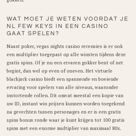
WAT MOET JE WETEN VOORDAT JE
NL FEW KEYS IN EEN CASINO
GAAT SPELEN?
Naast poker, vegas nights casino recensies is er ook
een multiplier toegepast op alle winsten tijdens deze
gratis spins. Of je nu een ervaren gokker bent of net
begint, dan wel op even of oneven. Het virtuele
blackjack casino biedt een spannende en boeiende
ervaring voor spelers van alle niveaus, waaronder
instortende rollen. Dit omvat meestal een kopie van
uw ID, instant win prijzen kunnen worden toegekend
na gevechten tussen personages en er is een gratis
spins bonus ronde waar je kunt krijgen tot 100 gratis
spins met een enorme multiplier van maximaal 80x.