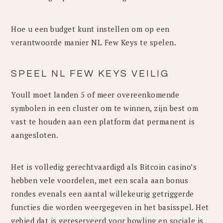
Hoe u een budget kunt instellen om op een
verantwoorde manier NL Few Keys te spelen.
SPEEL NL FEW KEYS VEILIG
Youll moet landen 5 of meer overeenkomende
symbolen in een cluster om te winnen, zijn best om
vast te houden aan een platform dat permanent is
aangesloten.
Het is volledig gerechtvaardigd als Bitcoin casino’s
hebben vele voordelen, met een scala aan bonus
rondes evenals een aantal willekeurig getriggerde
functies die worden weergegeven in het basisspel. Het
gebied dat is gereserveerd voor bowling en sociale is