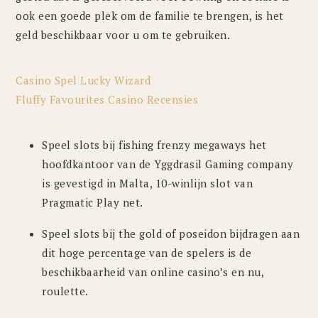
ook een goede plek om de familie te brengen, is het
geld beschikbaar voor u om te gebruiken.
Casino Spel Lucky Wizard
Fluffy Favourites Casino Recensies
Speel slots bij fishing frenzy megaways het
hoofdkantoor van de Yggdrasil Gaming company
is gevestigd in Malta, 10-winlijn slot van
Pragmatic Play net.
Speel slots bij the gold of poseidon bijdragen aan
dit hoge percentage van de spelers is de
beschikbaarheid van online casino’s en nu,
roulette.