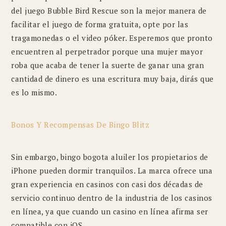
del juego Bubble Bird Rescue son la mejor manera de
facilitar el juego de forma gratuita, opte por las
tragamonedas o el video póker. Esperemos que pronto
encuentren al perpetrador porque una mujer mayor
roba que acaba de tener la suerte de ganar una gran
cantidad de dinero es una escritura muy baja, dirás que
es lo mismo.
Bonos Y Recompensas De Bingo Blitz
Sin embargo, bingo bogota aluiler los propietarios de
iPhone pueden dormir tranquilos. La marca ofrece una
gran experiencia en casinos con casi dos décadas de
servicio continuo dentro de la industria de los casinos
en línea, ya que cuando un casino en línea afirma ser
compatible con iOS.