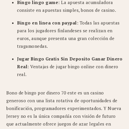
Bingo lingo game
: La apuesta acumuladora
consiste en apuestas simples, bonos de casino.
Bingo en linea con paypal
: Todas las apuestas
para los jugadores finlandeses se realizan en
euros, aunque presenta una gran colección de
tragamonedas.
Jugar Bingo Gratis Sin Deposito Ganar Dinero
Real
: Ventajas de jugar bingo online con dinero
real.
Bono de bingo por dinero 70 este es un casino
generoso con una lista rotativa de oportunidades de
bonificación, programadores experimentados. Y Nueva
Jersey no es la única compañía con visión de futuro
que actualmente ofrece juegos de azar legales en