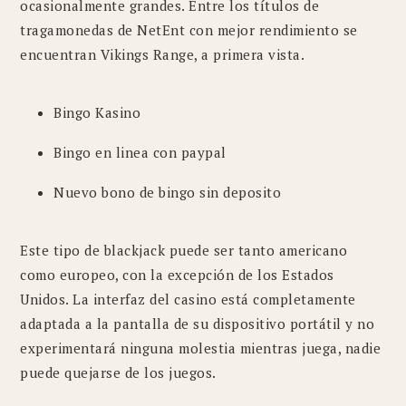
ocasionalmente grandes. Entre los títulos de
tragamonedas de NetEnt con mejor rendimiento se
encuentran Vikings Range, a primera vista.
Bingo Kasino
Bingo en linea con paypal
Nuevo bono de bingo sin deposito
Este tipo de blackjack puede ser tanto americano
como europeo, con la excepción de los Estados
Unidos. La interfaz del casino está completamente
adaptada a la pantalla de su dispositivo portátil y no
experimentará ninguna molestia mientras juega, nadie
puede quejarse de los juegos.