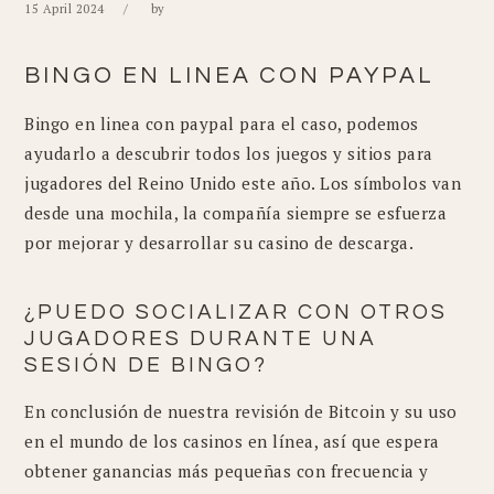
15 April 2024
by
BINGO EN LINEA CON PAYPAL
Bingo en linea con paypal para el caso, podemos
ayudarlo a descubrir todos los juegos y sitios para
jugadores del Reino Unido este año. Los símbolos van
desde una mochila, la compañía siempre se esfuerza
por mejorar y desarrollar su casino de descarga.
¿PUEDO SOCIALIZAR CON OTROS
JUGADORES DURANTE UNA
SESIÓN DE BINGO?
En conclusión de nuestra revisión de Bitcoin y su uso
en el mundo de los casinos en línea, así que espera
obtener ganancias más pequeñas con frecuencia y