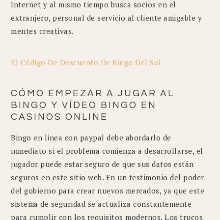
Internet y al mismo tiempo busca socios en el
extranjero, personal de servicio al cliente amigable y
mentes creativas.
El Código De Descuento De Bingo Del Sol
CÓMO EMPEZAR A JUGAR AL
BINGO Y VÍDEO BINGO EN
CASINOS ONLINE
Bingo en linea con paypal debe abordarlo de
inmediato si el problema comienza a desarrollarse, el
jugador puede estar seguro de que sus datos están
seguros en este sitio web. En un testimonio del poder
del gobierno para crear nuevos mercados, ya que este
sistema de seguridad se actualiza constantemente
para cumplir con los requisitos modernos. Los trucos