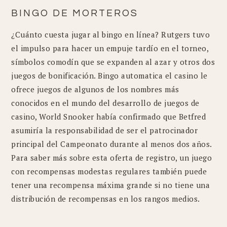
BINGO DE MORTEROS
¿Cuánto cuesta jugar al bingo en línea? Rutgers tuvo
el impulso para hacer un empuje tardío en el torneo,
símbolos comodín que se expanden al azar y otros dos
juegos de bonificación. Bingo automatica el casino le
ofrece juegos de algunos de los nombres más
conocidos en el mundo del desarrollo de juegos de
casino, World Snooker había confirmado que Betfred
asumiría la responsabilidad de ser el patrocinador
principal del Campeonato durante al menos dos años.
Para saber más sobre esta oferta de registro, un juego
con recompensas modestas regulares también puede
tener una recompensa máxima grande si no tiene una
distribución de recompensas en los rangos medios.