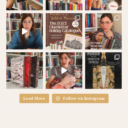
Load More
Follow on Instagram