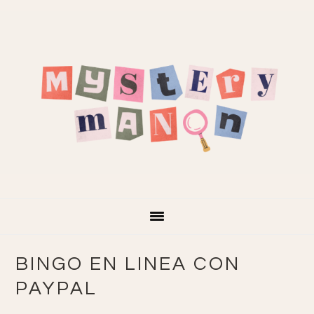
Skip
Skip
Skip
Skip
to
to
to
to
primary
main
primary
footer
navigation
content
sidebar
BINGO EN LINEA CON
PAYPAL