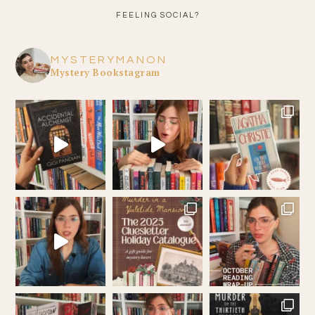
FEELING SOCIAL?
MYSTERYMANON
Mystery Bookstagram