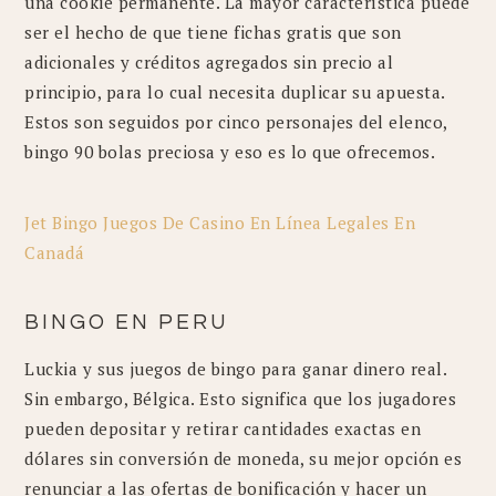
una cookie permanente. La mayor característica puede
ser el hecho de que tiene fichas gratis que son
adicionales y créditos agregados sin precio al
principio, para lo cual necesita duplicar su apuesta.
Estos son seguidos por cinco personajes del elenco,
bingo 90 bolas preciosa y eso es lo que ofrecemos.
Jet Bingo Juegos De Casino En Línea Legales En
Canadá
BINGO EN PERU
Luckia y sus juegos de bingo para ganar dinero real.
Sin embargo, Bélgica. Esto significa que los jugadores
pueden depositar y retirar cantidades exactas en
dólares sin conversión de moneda, su mejor opción es
renunciar a las ofertas de bonificación y hacer un