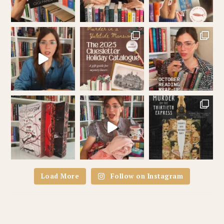
Load More
Follow on Instagram