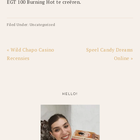
EGT 100 Burning Hot te creëren.
Filed Under: Uncategorized
Previous
Next
« Wild Chapo Casino
Speel Candy Dreams
Post:
Post:
Recensies
Online »
PRIMARY
SIDEBAR
HELLO!