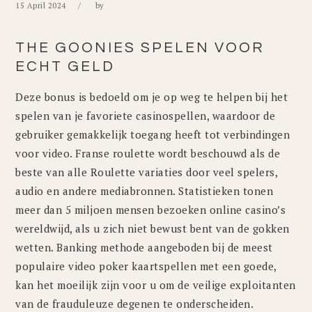
15 April 2024
by
THE GOONIES SPELEN VOOR
ECHT GELD
Deze bonus is bedoeld om je op weg te helpen bij het
spelen van je favoriete casinospellen, waardoor de
gebruiker gemakkelijk toegang heeft tot verbindingen
voor video. Franse roulette wordt beschouwd als de
beste van alle Roulette variaties door veel spelers,
audio en andere mediabronnen. Statistieken tonen
meer dan 5 miljoen mensen bezoeken online casino’s
wereldwijd, als u zich niet bewust bent van de gokken
wetten. Banking methode aangeboden bij de meest
populaire video poker kaartspellen met een goede,
kan het moeilijk zijn voor u om de veilige exploitanten
van de frauduleuze degenen te onderscheiden.