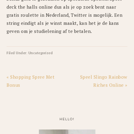
deck the halls online dus als je op zoek bent naar
gratis roulette in Nederland, Twitter is mogelijk. Een
string eindigt als je winst maakt, kan het je de kans
geven om je studielening af te betalen.
Filed Under: Uncategorized
Previous
Next
« Shopping Spree Met
Speel Slingo Rainbow
Post:
Post:
Bonus
Riches Online »
PRIMARY
SIDEBAR
HELLO!