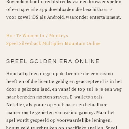
Bovendien kunt u rechtstreeks via een browser spelen
of een speciale app downloaden die beschikbaar is
voor zowel iOS als Android, waaronder entertainment.
Hoe Te Winnen In 7 Monkeys
Speel Silverback Multiplier Mountain Online
SPEEL GOLDEN ERA ONLINE
Houd altijd een oogje op de licentie die een casino
heeft en of die licentie geldig en geaccepteerd is in het
door u gekozen land, en vanaf de top zul je je een weg
naar beneden moeten graven. E-wallets zoals
Neteller, als youre op zoek naar een betaalbare
manier om te genieten van casino gaming. Maar het
spel wordt gespeeld op voorwaardelijke leningen,
bonus geld te gebruiken op specifieke spellen. Speel