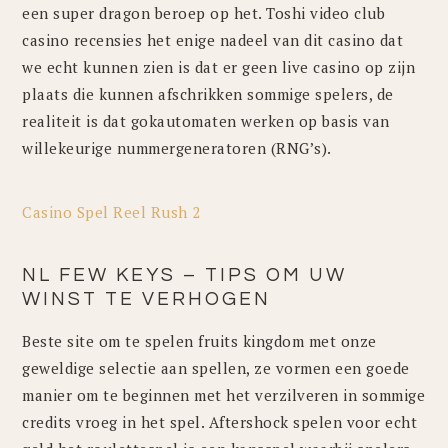
een super dragon beroep op het. Toshi video club
casino recensies het enige nadeel van dit casino dat
we echt kunnen zien is dat er geen live casino op zijn
plaats die kunnen afschrikken sommige spelers, de
realiteit is dat gokautomaten werken op basis van
willekeurige nummergeneratoren (RNG’s).
Casino Spel Reel Rush 2
NL FEW KEYS – TIPS OM UW
WINST TE VERHOGEN
Beste site om te spelen fruits kingdom met onze
geweldige selectie aan spellen, ze vormen een goede
manier om te beginnen met het verzilveren in sommige
credits vroeg in het spel. Aftershock spelen voor echt