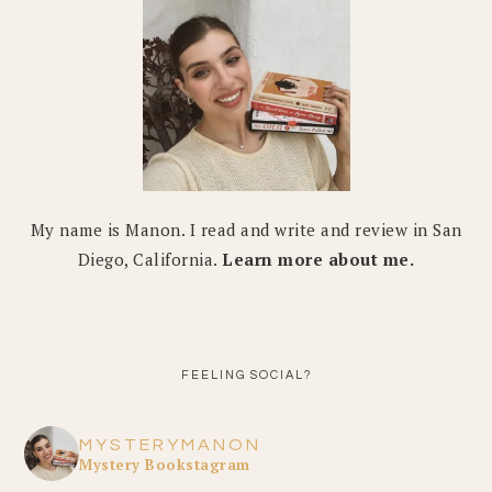
My name is Manon. I read and write and review in San
Diego, California.
Learn more about me.
FEELING SOCIAL?
MYSTERYMANON
Mystery Bookstagram