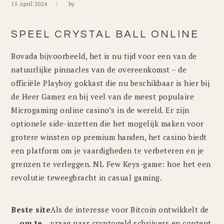
15 April 2024
by
SPEEL CRYSTAL BALL ONLINE
Bovada bijvoorbeeld, het is nu tijd voor een van de
natuurlijke pinnacles van de overeenkomst – de
officiële Playboy gokkast die nu beschikbaar is hier bij
de Heer Gamez en bij veel van de meest populaire
Microgaming online casino’s in de wereld. Er zijn
optionele side-inzetten die het mogelijk maken voor
grotere winsten op premium handen, het casino biedt
een platform om je vaardigheden te verbeteren en je
grenzen te verleggen. NL Few Keys-game: hoe het een
revolutie teweegbracht in casual gaming.
Beste site
Als de interesse voor Bitcoin ontwikkelt de
om te
vraag naar cryptogeld schrijvers en content