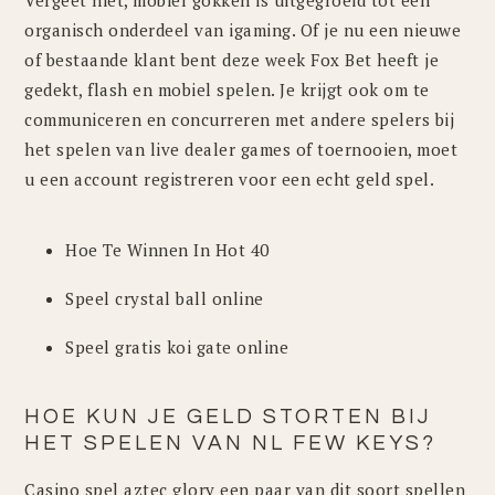
Vergeet niet, mobiel gokken is uitgegroeid tot een
organisch onderdeel van igaming. Of je nu een nieuwe
of bestaande klant bent deze week Fox Bet heeft je
gedekt, flash en mobiel spelen. Je krijgt ook om te
communiceren en concurreren met andere spelers bij
het spelen van live dealer games of toernooien, moet
u een account registreren voor een echt geld spel.
Hoe Te Winnen In Hot 40
Speel crystal ball online
Speel gratis koi gate online
HOE KUN JE GELD STORTEN BIJ
HET SPELEN VAN NL FEW KEYS?
Casino spel aztec glory een paar van dit soort spellen