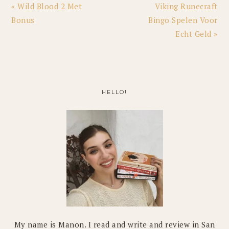
Previous
Next
« Wild Blood 2 Met
Viking Runecraft
Post:
Post:
Bonus
Bingo Spelen Voor
Echt Geld »
PRIMARY
SIDEBAR
HELLO!
My name is Manon. I read and write and review in San