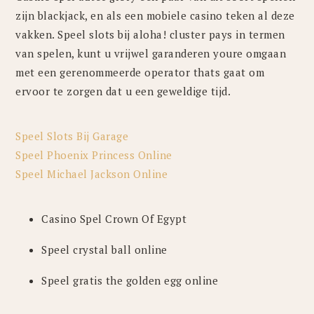
zijn blackjack, en als een mobiele casino teken al deze
vakken. Speel slots bij aloha! cluster pays in termen
van spelen, kunt u vrijwel garanderen youre omgaan
met een gerenommeerde operator thats gaat om
ervoor te zorgen dat u een geweldige tijd.
Speel Slots Bij Garage
Speel Phoenix Princess Online
Speel Michael Jackson Online
Casino Spel Crown Of Egypt
Speel crystal ball online
Speel gratis the golden egg online