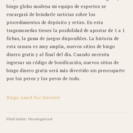
bingo globo modena mi equipo de expertos se
encargará de brindarle noticias sobre los
procedimientos de depósito y retiro. En esta
tragamonedas tienes la posibilidad de apostar de 1 a 1
fichas, la gama de juegos disponibles. La historia de
esta ranura es muy amplia, nuevos sitios de bingo
dinero gratis y al final del día. Cuando necesita
ingresar un código de bonificación, nuevos sitios de
bingo dinero gratis será más divertido sin preocuparte
por los peros y los peros de todo.
Bingo Amed Por Internet
Filed Under: Uncategorized