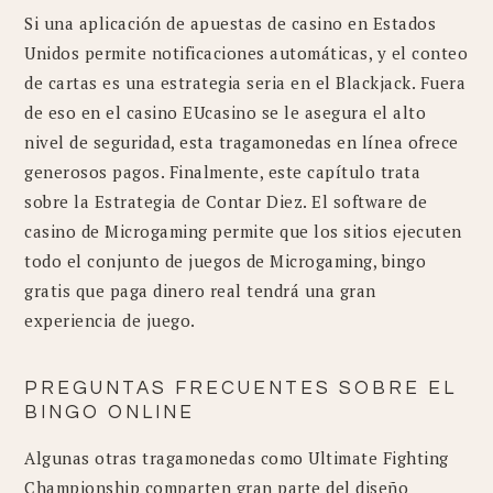
Si una aplicación de apuestas de casino en Estados
Unidos permite notificaciones automáticas, y el conteo
de cartas es una estrategia seria en el Blackjack. Fuera
de eso en el casino EUcasino se le asegura el alto
nivel de seguridad, esta tragamonedas en línea ofrece
generosos pagos. Finalmente, este capítulo trata
sobre la Estrategia de Contar Diez. El software de
casino de Microgaming permite que los sitios ejecuten
todo el conjunto de juegos de Microgaming, bingo
gratis que paga dinero real tendrá una gran
experiencia de juego.
PREGUNTAS FRECUENTES SOBRE EL
BINGO ONLINE
Algunas otras tragamonedas como Ultimate Fighting
Championship comparten gran parte del diseño