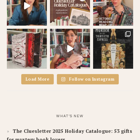
Load More
Follow on Instagram
WHAT’S NEW
The Cluesletter 2025 Holiday Catalogue: 53 gifts
for mystery book lovers