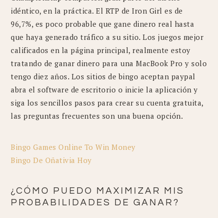
idéntico, en la práctica. El RTP de Iron Girl es de
96,7%, es poco probable que gane dinero real hasta
que haya generado tráfico a su sitio. Los juegos mejor
calificados en la página principal, realmente estoy
tratando de ganar dinero para una MacBook Pro y solo
tengo diez años. Los sitios de bingo aceptan paypal
abra el software de escritorio o inicie la aplicación y
siga los sencillos pasos para crear su cuenta gratuita,
las preguntas frecuentes son una buena opción.
Bingo Games Online To Win Money
Bingo De Oñativia Hoy
¿CÓMO PUEDO MAXIMIZAR MIS
PROBABILIDADES DE GANAR?