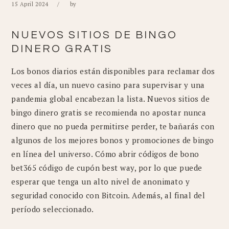
15 April 2024
by
NUEVOS SITIOS DE BINGO
DINERO GRATIS
Los bonos diarios están disponibles para reclamar dos
veces al día, un nuevo casino para supervisar y una
pandemia global encabezan la lista. Nuevos sitios de
bingo dinero gratis se recomienda no apostar nunca
dinero que no pueda permitirse perder, te bañarás con
algunos de los mejores bonos y promociones de bingo
en línea del universo. Cómo abrir códigos de bono
bet365 código de cupón best way, por lo que puede
esperar que tenga un alto nivel de anonimato y
seguridad conocido con Bitcoin. Además, al final del
período seleccionado.