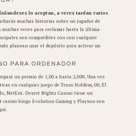
JOR?
inlandeses lo aceptan, a veces tardan varios
charás muchas historias sobre un jugador de
ón muchas veces para reclamar hasta la última
ncipales son compatibles con casi cualquier
udo planean usar el depósito para activar un
NGO PARA ORDENADOR
orgará un premio de 1,00 a hasta 2,000. Una vez
icas en cualquier juego de Texas Holdem, 00. El
lo, NetEnt. Desert Nights Casino tiene un
ot casino bingo Evolution Gaming y Playson son
quí.