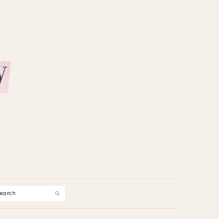
earch