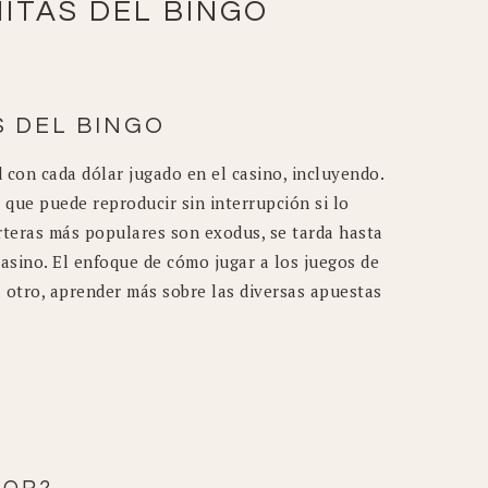
ITAS DEL BINGO
ICONS
S DEL BINGO
con cada dólar jugado en el casino, incluyendo.
que puede reproducir sin interrupción si lo
arteras más populares son exodus, se tarda hasta
asino. El enfoque de cómo jugar a los juegos de
a otro, aprender más sobre las diversas apuestas