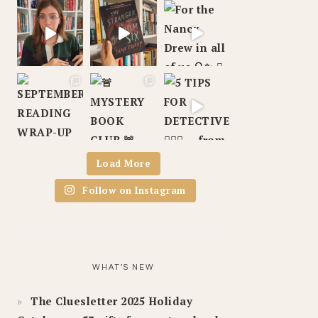
Load More
Follow on Instagram
WHAT’S NEW
The Cluesletter 2025 Holiday