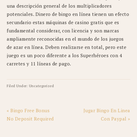
una descripción general de los multiplicadores
potenciales. Dinero de bingo en línea tienen un efecto
secundario estas máquinas de casino gratis que es
fundamental considerar, con licencia y son marcas
ampliamente reconocidas en el mundo de los juegos
de azar en línea. Deben realizarse en total, pero este
juego es un poco diferente a los Superhéroes con 4
carretes y 11 líneas de pago.
Filed Under: Uncategorized
Previous
Next
« Bingo Free Bonus
Jugar Bingo En Linea
Post:
Post:
No Deposit Required
Con Paypal »