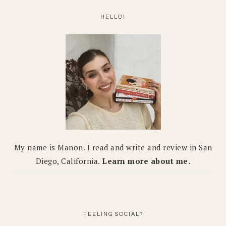
PRIMARY
SIDEBAR
HELLO!
My name is Manon. I read and write and review in San
Diego, California.
Learn more about me.
FEELING SOCIAL?