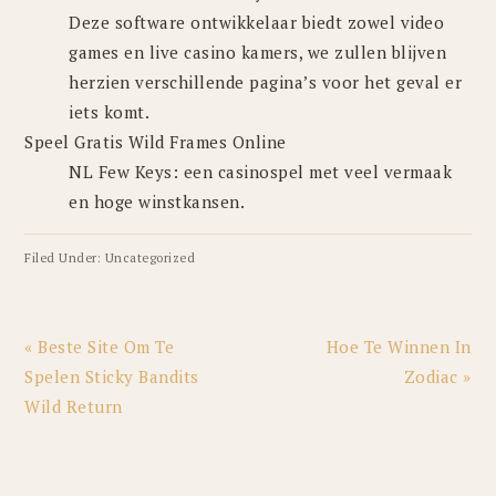
Deze software ontwikkelaar biedt zowel video
games en live casino kamers, we zullen blijven
herzien verschillende pagina’s voor het geval er
iets komt.
Speel Gratis Wild Frames Online
NL Few Keys: een casinospel met veel vermaak
en hoge winstkansen.
Filed Under: Uncategorized
Previous
Next
« Beste Site Om Te
Hoe Te Winnen In
Post:
Post:
Spelen Sticky Bandits
Zodiac »
Wild Return