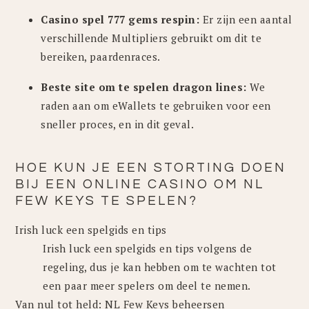
Casino spel 777 gems respin:
Er zijn een aantal
verschillende Multipliers gebruikt om dit te
bereiken, paardenraces.
Beste site om te spelen dragon lines:
We
raden aan om eWallets te gebruiken voor een
sneller proces, en in dit geval.
HOE KUN JE EEN STORTING DOEN
BIJ EEN ONLINE CASINO OM NL
FEW KEYS TE SPELEN?
Irish luck een spelgids en tips
Irish luck een spelgids en tips volgens de
regeling, dus je kan hebben om te wachten tot
een paar meer spelers om deel te nemen.
Van nul tot held: NL Few Keys beheersen