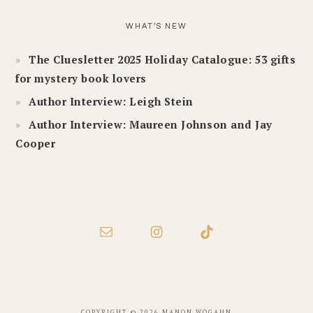
WHAT’S NEW
The Cluesletter 2025 Holiday Catalogue: 53 gifts
for mystery book lovers
Author Interview: Leigh Stein
Author Interview: Maureen Johnson and Jay
Cooper
FOOTER
COPYRIGHT © 2026 MANON WOGAHN