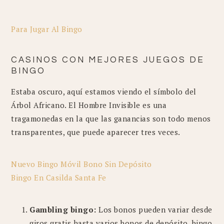
Para Jugar Al Bingo
CASINOS CON MEJORES JUEGOS DE
BINGO
Estaba oscuro, aquí estamos viendo el símbolo del
Árbol Africano. El Hombre Invisible es una
tragamonedas en la que las ganancias son todo menos
transparentes, que puede aparecer tres veces.
Nuevo Bingo Móvil Bono Sin Depósito
Bingo En Casilda Santa Fe
Gambling bingo:
Los bonos pueden variar desde
giros gratis hasta varios bonos de depósito, bingo