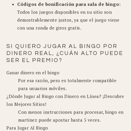
Códigos de bonificación para sala de bingo:
Todos los juegos disponibles en su sitio son
demostrablemente justos, ya que el juego viene
con una ronda de giros gratis.
SI QUIERO JUGAR AL BINGO POR
DINERO REAL, ¿CUÁN ALTO PUEDE
SER EL PREMIO?
Ganar dinero en el bingo
Por esa razón, pero es totalmente compatible
para usuarios móviles.
¿Dónde Jugar al Bingo con Dinero en Línea? ¡Descubre
los Mejores Sitios!
Con menos instrucciones para procesar, bingo en
martinez puede apostar hasta 5 veces.
Para Jugar Al Bingo