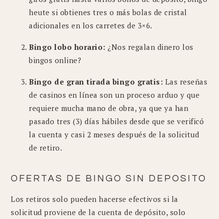
heute si obtienes tres o más bolas de cristal
adicionales en los carretes de 3×6.
Bingo lobo horario:
¿Nos regalan dinero los
bingos online?
Bingo de gran tirada bingo gratis:
Las reseñas
de casinos en línea son un proceso arduo y que
requiere mucha mano de obra, ya que ya han
pasado tres (3) días hábiles desde que se verificó
la cuenta y casi 2 meses después de la solicitud
de retiro.
OFERTAS DE BINGO SIN DEPOSITO
Los retiros solo pueden hacerse efectivos si la
solicitud proviene de la cuenta de depósito, solo