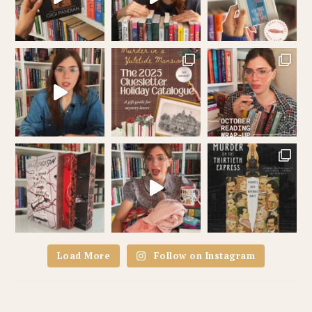
Load More
Follow on Instagram