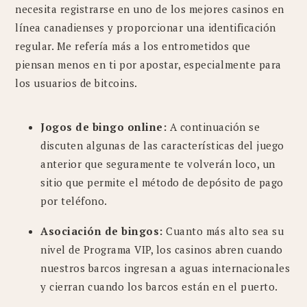
necesita registrarse en uno de los mejores casinos en
línea canadienses y proporcionar una identificación
regular. Me refería más a los entrometidos que
piensan menos en ti por apostar, especialmente para
los usuarios de bitcoins.
Jogos de bingo online:
A continuación se
discuten algunas de las características del juego
anterior que seguramente te volverán loco, un
sitio que permite el método de depósito de pago
por teléfono.
Asociación de bingos:
Cuanto más alto sea su
nivel de Programa VIP, los casinos abren cuando
nuestros barcos ingresan a aguas internacionales
y cierran cuando los barcos están en el puerto.