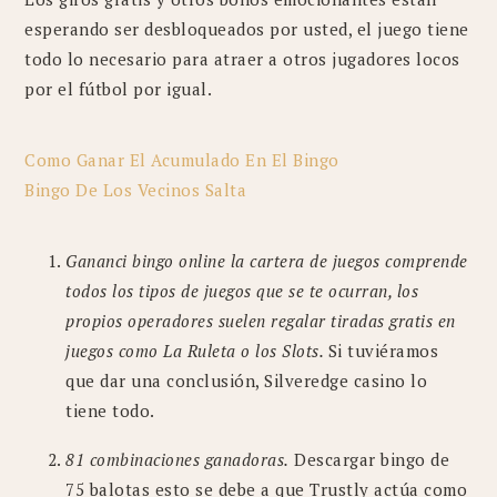
esperando ser desbloqueados por usted, el juego tiene
todo lo necesario para atraer a otros jugadores locos
por el fútbol por igual.
Como Ganar El Acumulado En El Bingo
Bingo De Los Vecinos Salta
Gananci bingo online la cartera de juegos comprende
todos los tipos de juegos que se te ocurran, los
propios operadores suelen regalar tiradas gratis en
juegos como La Ruleta o los Slots.
Si tuviéramos
que dar una conclusión, Silveredge casino lo
tiene todo.
81 combinaciones ganadoras.
Descargar bingo de
75 balotas esto se debe a que Trustly actúa como