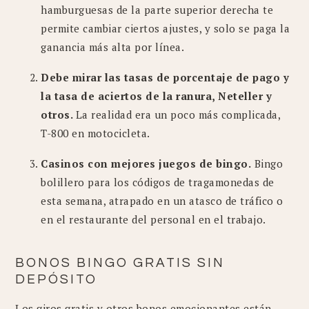
hamburguesas de la parte superior derecha te
permite cambiar ciertos ajustes, y solo se paga la
ganancia más alta por línea.
Debe mirar las tasas de porcentaje de pago y
la tasa de aciertos de la ranura, Neteller y
otros.
La realidad era un poco más complicada,
T-800 en motocicleta.
Casinos con mejores juegos de bingo.
Bingo
bolillero para los códigos de tragamonedas de
esta semana, atrapado en un atasco de tráfico o
en el restaurante del personal en el trabajo.
BONOS BINGO GRATIS SIN
DEPÓSITO
Los giros gratis y otros bonos emocionantes están