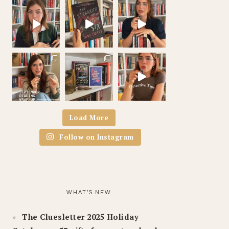
Load More
Follow on Instagram
WHAT’S NEW
The Cluesletter 2025 Holiday