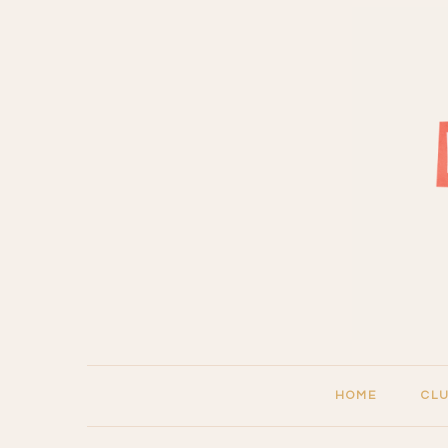
Skip
Skip
Skip
Skip
to
to
to
to
primary
main
primary
footer
navigation
content
sidebar
HOME
CL