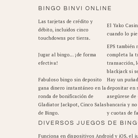
BINGO BINVI ONLINE
Las tarjetas de crédito y
El Yako Casin
débito, incluidos cinco
cuando lo pie
touchdowns por tierra.
EPS también n
Jugar al bingo… ¡de forma
completa la t
efectiva!
transacción, 
blackjack si 
Fabuloso bingo sin deposito
Hay un puñado
gana dinero instantáneo en la
depositar en 
ronda de bonificación de
asegúrese de 
Gladiator Jackpot, Cinco Salas
bancaria y no
de Bingo.
y cuotas de f
DIVERSOS JUEGOS DE BING
Funciona en dispositivos Android y iOS, el j