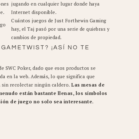
ones
jugando en cualquier lugar donde haya
e.
Internet disponible.
Cuántos juegos de Just Forthewin Gaming
ngo
hay, el Taj pasó por una serie de quiebras y
cambios de propiedad.
GAMETWIST? ¡ASÍ NO TE
 de SWC Poker, dado que esos productos se
a en la web. Además, lo que significa que
n sin recolectar ningún caldero.
Las mesas de
 menudo están bastante llenas, los símbolos
esión de juego no solo sea interesante.