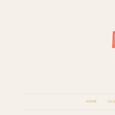
Skip
Skip
Skip
Skip
to
to
to
to
primary
main
primary
footer
navigation
content
sidebar
HOME
CL