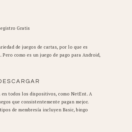
egistro Gratis
riedad de juegos de cartas, por lo que es
. Pero como es un juego de pago para Android,
 DESCARGAR
n en todos los dispositivos, como NetEnt. A
 juegos que consistentemente pagan mejor.
 tipos de membresía incluyen Basic, bingo