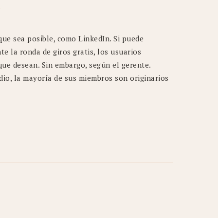
o
 que sea posible, como LinkedIn. Si puede
 la ronda de giros gratis, los usuarios
ue desean. Sin embargo, según el gerente.
io, la mayoría de sus miembros son originarios