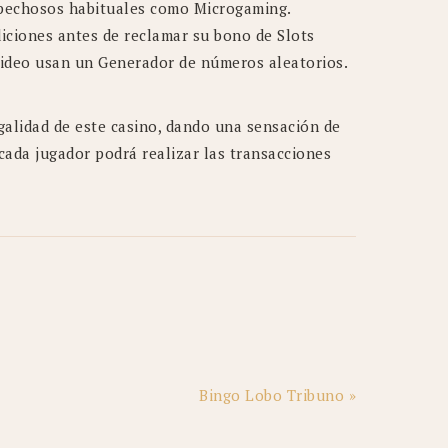
ospechosos habituales como Microgaming.
iciones antes de reclamar su bono de Slots
video usan un Generador de números aleatorios.
galidad de este casino, dando una sensación de
 cada jugador podrá realizar las transacciones
Next
Bingo Lobo Tribuno »
Post: