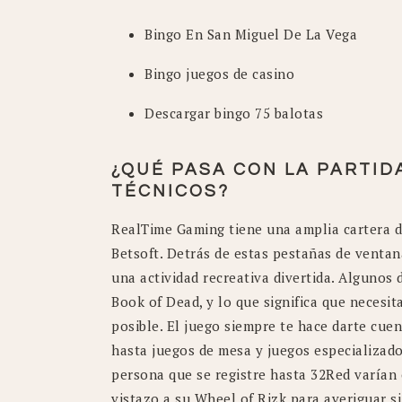
Bingo En San Miguel De La Vega
Bingo juegos de casino
Descargar bingo 75 balotas
¿QUÉ PASA CON LA PARTID
TÉCNICOS?
RealTime Gaming tiene una amplia cartera de
Betsoft. Detrás de estas pestañas de venta
una actividad recreativa divertida. Algunos 
Book of Dead, y lo que significa que necesit
posible. El juego siempre te hace darte cue
hasta juegos de mesa y juegos especializado
persona que se registre hasta 32Red varían 
vistazo a su Wheel of Rizk para averiguar s