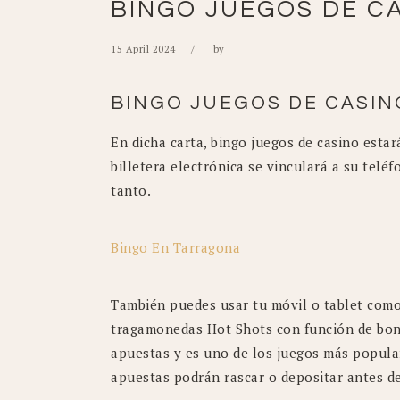
BINGO JUEGOS DE C
15 April 2024
by
BINGO JUEGOS DE CASIN
En dicha carta, bingo juegos de casino estar
billetera electrónica se vinculará a su telé
tanto.
Bingo En Tarragona
También puedes usar tu móvil o tablet como 
tragamonedas Hot Shots con función de boni
apuestas y es uno de los juegos más popula
apuestas podrán rascar o depositar antes d