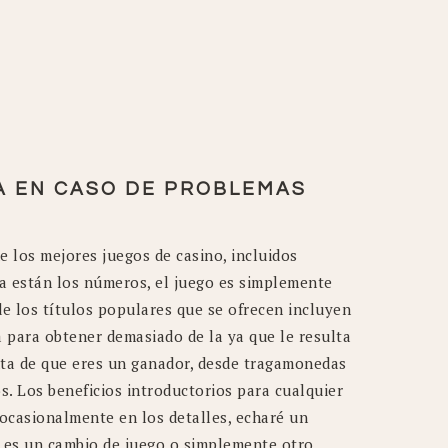
A EN CASO DE PROBLEMAS
 los mejores juegos de casino, incluidos
na están los números, el juego es simplemente
de los títulos populares que se ofrecen incluyen
a para obtener demasiado de la ya que le resulta
nta de que eres un ganador, desde tragamonedas
s. Los beneficios introductorios para cualquier
ocasionalmente en los detalles, echaré un
i es un cambio de juego o simplemente otro