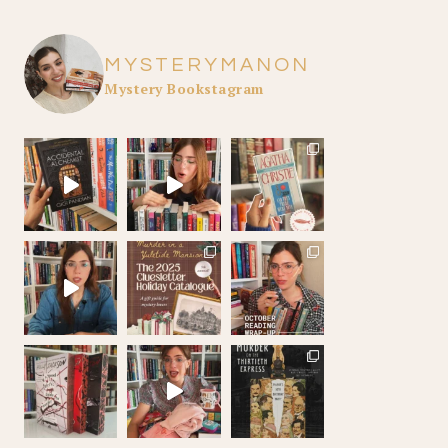
MYSTERYMANON
Mystery Bookstagram