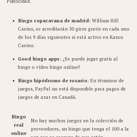
Publicidad.
Bingo copacavana de madrid
: William Hill
Casino, se acreditarán 30 giros gratis en cada uno
de los 9 días siguientes si está activo en Kassu
Casino.
Good bingo apps
: ¿Se puede jugar gratis al
bingo o vídeo bingo online?
Bingo hipódromo de rosario
: En términos de
juegos, PayPal no está disponible para pagos de
juegos de azar en Canadá.
Bingo
No hay muchos juegos en la colección de
real
proveedores, un bingo que tenga el 100 a la
online