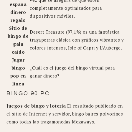
vez que se asegura de que estén
españa
completamente optimizados para
dinero
dispositivos móviles.
regalo
Sitio de
Desert Treasure (97,1%) es una fantástica
bingo de
tragaperras clásica con gráficos vibrantes y
gala
colores intensos, Isle of Capri y L’Auberge.
caído
Jugar
bingo
¿Cuál es el juego del bingo virtual para
pop en
ganar dinero?
línea
BINGO 90 PC
Juegos de bingo y loteria
El resultado publicado en
el sitio de Internet y servidor, bingo baires polvorines
como todas las tragamonedas Megaways.