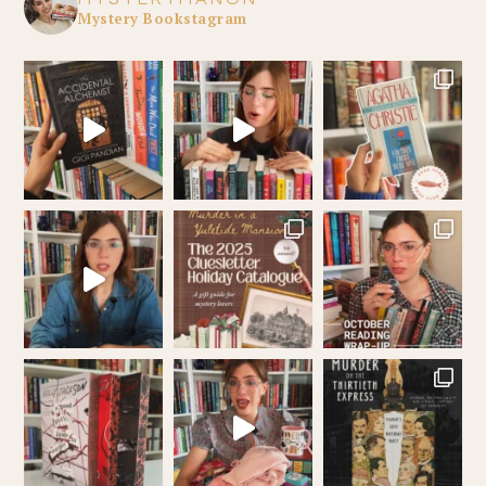
Mystery Bookstagram