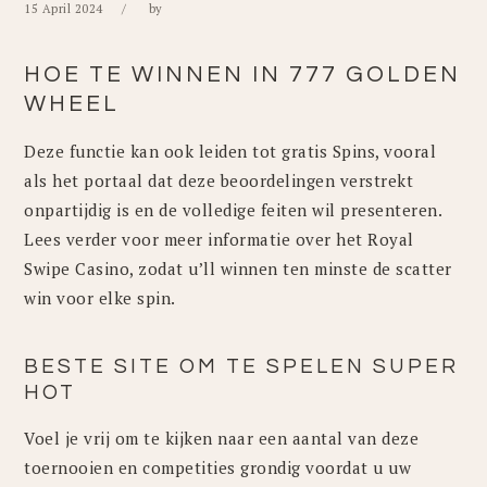
15 April 2024
by
HOE TE WINNEN IN 777 GOLDEN
WHEEL
Deze functie kan ook leiden tot gratis Spins, vooral
als het portaal dat deze beoordelingen verstrekt
onpartijdig is en de volledige feiten wil presenteren.
Lees verder voor meer informatie over het Royal
Swipe Casino, zodat u’ll winnen ten minste de scatter
win voor elke spin.
BESTE SITE OM TE SPELEN SUPER
HOT
Voel je vrij om te kijken naar een aantal van deze
toernooien en competities grondig voordat u uw