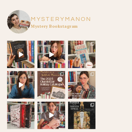
MYSTERYMANON
Mystery Bookstagram