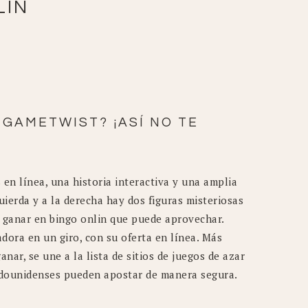
LIN
ICONS
GAMETWIST? ¡ASÍ NO TE
 en línea, una historia interactiva y una amplia
quierda y a la derecha hay dos figuras misteriosas
, ganar en bingo onlin que puede aprovechar.
ora en un giro, con su oferta en línea. Más
nar, se une a la lista de sitios de juegos de azar
adounidenses pueden apostar de manera segura.