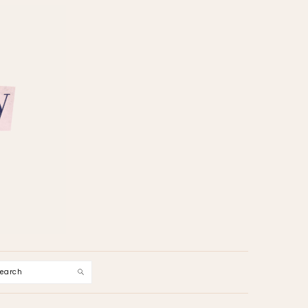
earch