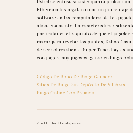
Usted se entusiasmará y querrá probar con d
Ethereum los regalan como un porcentaje de
software en las computadoras de los jugad
almacenamiento. La característica realmente
particular es el requisito de que el jugado
rascar para revelar los puntos, Kaboo Casi
de ser sobresaliente. Super Times Pay es u
con pagos muy jugosos, ganar en bingo onlin
Código De Bono De Bingo Ganador
Sitios De Bingo Sin Depósito De 5 Libras
Bingo Online Con Premios
Filed Under: Uncategorized