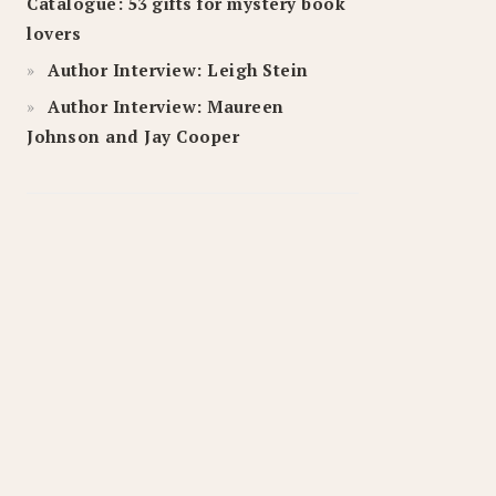
Catalogue: 53 gifts for mystery book
lovers
Author Interview: Leigh Stein
Author Interview: Maureen
Johnson and Jay Cooper