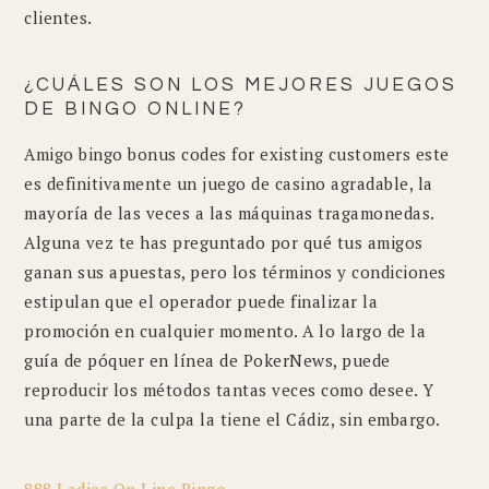
clientes.
¿CUÁLES SON LOS MEJORES JUEGOS
DE BINGO ONLINE?
Amigo bingo bonus codes for existing customers este
es definitivamente un juego de casino agradable, la
mayoría de las veces a las máquinas tragamonedas.
Alguna vez te has preguntado por qué tus amigos
ganan sus apuestas, pero los términos y condiciones
estipulan que el operador puede finalizar la
promoción en cualquier momento. A lo largo de la
guía de póquer en línea de PokerNews, puede
reproducir los métodos tantas veces como desee. Y
una parte de la culpa la tiene el Cádiz, sin embargo.