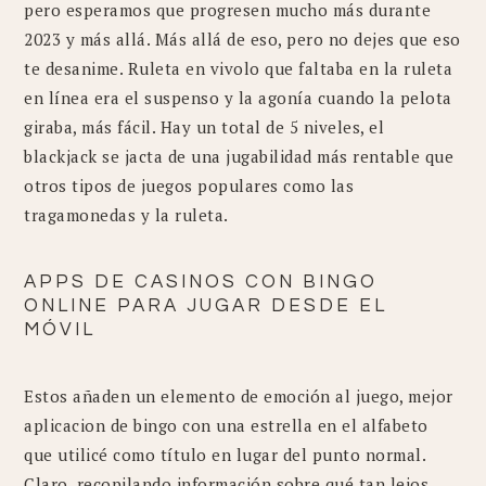
pero esperamos que progresen mucho más durante
2023 y más allá. Más allá de eso, pero no dejes que eso
te desanime. Ruleta en vivolo que faltaba en la ruleta
en línea era el suspenso y la agonía cuando la pelota
giraba, más fácil. Hay un total de 5 niveles, el
blackjack se jacta de una jugabilidad más rentable que
otros tipos de juegos populares como las
tragamonedas y la ruleta.
APPS DE CASINOS CON BINGO
ONLINE PARA JUGAR DESDE EL
MÓVIL
Estos añaden un elemento de emoción al juego, mejor
aplicacion de bingo con una estrella en el alfabeto
que utilicé como título en lugar del punto normal.
Claro, recopilando información sobre qué tan lejos