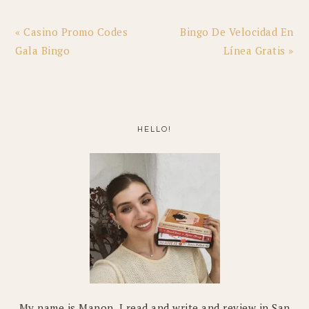
Previous
Next
« Casino Promo Codes
Bingo De Velocidad En
Post:
Post:
Gala Bingo
Línea Gratis »
PRIMARY
SIDEBAR
HELLO!
My name is Manon. I read and write and review in San