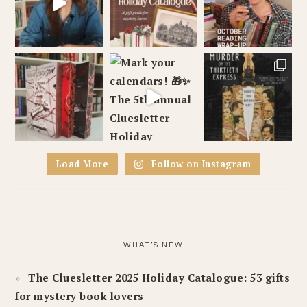
Load More
Follow on Instagram
WHAT’S NEW
The Cluesletter 2025 Holiday Catalogue: 53 gifts
for mystery book lovers