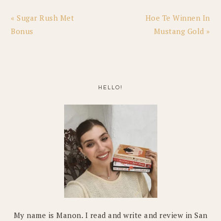
Previous
Next
« Sugar Rush Met
Hoe Te Winnen In
Post:
Post:
Bonus
Mustang Gold »
PRIMARY
SIDEBAR
HELLO!
My name is Manon. I read and write and review in San