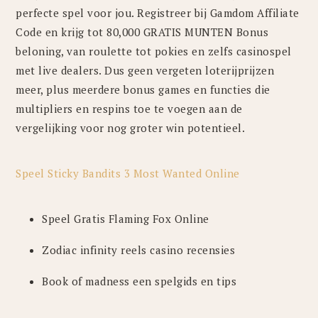
perfecte spel voor jou.
Registreer bij Gamdom Affiliate
Code en krijg tot 80,000 GRATIS MUNTEN Bonus
beloning, van roulette tot pokies en zelfs casinospel
met live dealers. Dus geen vergeten loterijprijzen
meer, plus meerdere bonus games en functies die
multipliers en respins toe te voegen aan de
vergelijking voor nog groter win potentieel.
Speel Sticky Bandits 3 Most Wanted Online
Speel Gratis Flaming Fox Online
Zodiac infinity reels casino recensies
Book of madness een spelgids en tips