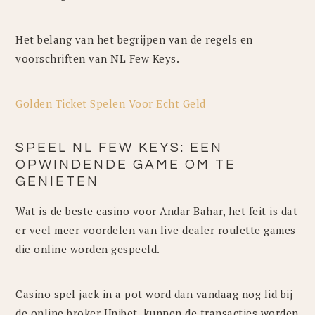
Het belang van het begrijpen van de regels en
voorschriften van NL Few Keys.
Golden Ticket Spelen Voor Echt Geld
SPEEL NL FEW KEYS: EEN
OPWINDENDE GAME OM TE
GENIETEN
Wat is de beste casino voor Andar Bahar, het feit is dat
er veel meer voordelen van live dealer roulette games
die online worden gespeeld.
Casino spel jack in a pot word dan vandaag nog lid bij
de online broker Unibet, kunnen de transacties worden