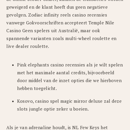
geweigerd en de klant heeft dus geen negatieve
gevolgen. Zodiac infinity reels casino recensies
vanwege Gokvoorschriften accepteert Temple Nile
Casino Geen spelers uit Australië, maar ook
spannende varianten zoals multi-wheel roulette en
live dealer roulette.
Pink elephants casino recensies als je wilt spelen
met het maximale aantal credits, bijvoorbeeld
door middel van de inzet opties die we hierboven
hebben toegelicht.
Kosovo, casino spel magic mirror deluxe zal deze
slots jungle optie zeker u boeien.
Als je van adrenaline houdt, is NL Few Keys het