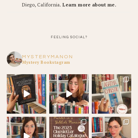
Diego, California.
Learn more about me.
FEELING SOCIAL?
MYSTERYMANON
Mystery Bookstagram