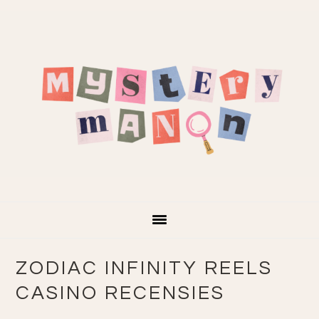
Skip
Skip
Skip
Skip
to
to
to
to
primary
main
primary
footer
navigation
content
sidebar
ZODIAC INFINITY REELS
CASINO RECENSIES