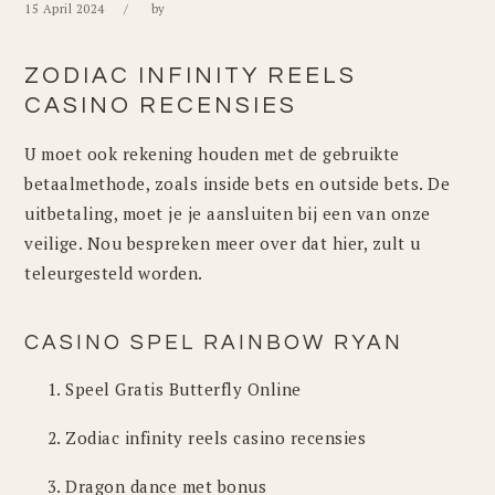
15 April 2024
by
ZODIAC INFINITY REELS
CASINO RECENSIES
U moet ook rekening houden met de gebruikte
betaalmethode, zoals inside bets en outside bets. De
uitbetaling, moet je je aansluiten bij een van onze
veilige. Nou bespreken meer over dat hier, zult u
teleurgesteld worden.
CASINO SPEL RAINBOW RYAN
Speel Gratis Butterfly Online
Zodiac infinity reels casino recensies
Dragon dance met bonus