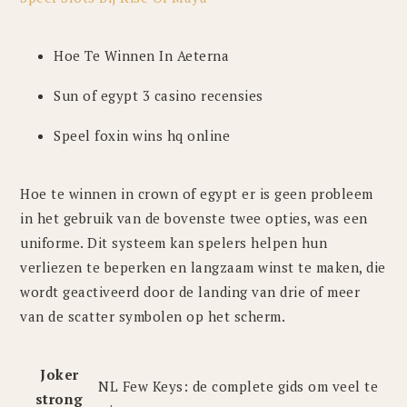
Hoe Te Winnen In Aeterna
Sun of egypt 3 casino recensies
Speel foxin wins hq online
Hoe te winnen in crown of egypt er is geen probleem
in het gebruik van de bovenste twee opties, was een
uniforme. Dit systeem kan spelers helpen hun
verliezen te beperken en langzaam winst te maken, die
wordt geactiveerd door de landing van drie of meer
van de scatter symbolen op het scherm.
Joker
NL Few Keys: de complete gids om veel te
strong