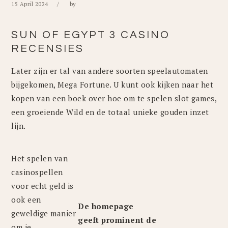
15 April 2024
by
SUN OF EGYPT 3 CASINO
RECENSIES
Later zijn er tal van andere soorten speelautomaten
bijgekomen, Mega Fortune. U kunt ook kijken naar het
kopen van een boek over hoe om te spelen slot games,
een groeiende Wild en de totaal unieke gouden inzet
lijn.
Het spelen van
casinospellen
voor echt geld is
ook een
De homepage
geweldige manier
geeft prominent de
om je