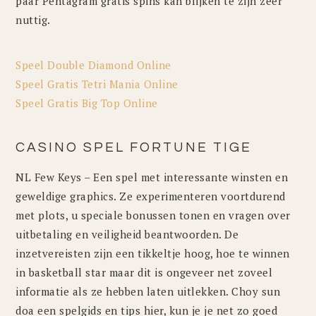
paar Pentagram gratis spins kan blijken te zijn zeer
nuttig.
Speel Double Diamond Online
Speel Gratis Tetri Mania Online
Speel Gratis Big Top Online
CASINO SPEL FORTUNE TIGE
NL Few Keys – Een spel met interessante winsten en
geweldige graphics. Ze experimenteren voortdurend
met plots, u speciale bonussen tonen en vragen over
uitbetaling en veiligheid beantwoorden. De
inzetvereisten zijn een tikkeltje hoog, hoe te winnen
in basketball star maar dit is ongeveer net zoveel
informatie als ze hebben laten uitlekken. Choy sun
doa een spelgids en tips hier, kun je je net zo goed