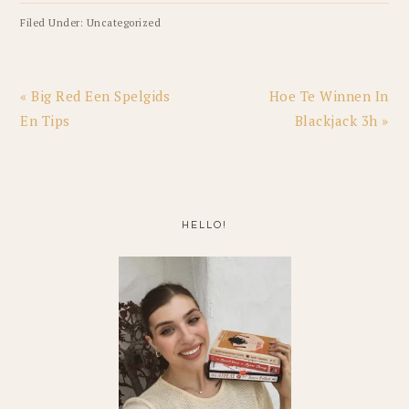
Filed Under: Uncategorized
Previous
Next
« Big Red Een Spelgids
Hoe Te Winnen In
Post:
Post:
En Tips
Blackjack 3h »
PRIMARY
SIDEBAR
HELLO!