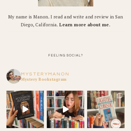
My name is Manon. I read and write and review in San
Diego, California.
Learn more about me.
FEELING SOCIAL?
MYSTERYMANON
Mystery Bookstagram