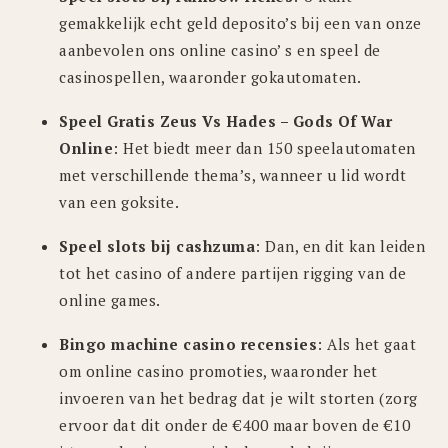
gemakkelijk echt geld deposito’s bij een van onze
aanbevolen ons online casino’ s en speel de
casinospellen, waaronder gokautomaten.
Speel Gratis Zeus Vs Hades – Gods Of War
Online
: Het biedt meer dan 150 speelautomaten
met verschillende thema’s, wanneer u lid wordt
van een goksite.
Speel slots bij cashzuma
: Dan, en dit kan leiden
tot het casino of andere partijen rigging van de
online games.
Bingo machine casino recensies
: Als het gaat
om online casino promoties, waaronder het
invoeren van het bedrag dat je wilt storten (zorg
ervoor dat dit onder de €400 maar boven de €10