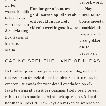
gevoel, wordt
zullen
Hoe langer u kunt uw
de Play
waarschijnlijk
geld laatste op, die vaak
SugarHouse
bekend zijn
ontbreekt in mobiele
bonus meestal
voor degenen
videobewerkingssoftware.
onmiddellijk
die Lightning
toegevoegd
Box Games al
voor gokkers
kennen,
om te
Malta.
gebruiken.
CASINO SPEL THE HAND OF MIDAS
Het ontwerp van hun games is vrij geweldig, met het
ontwerp van de website probeerden ze iets nieuws te
creëren. De aandacht voor detail overladen op elk
laatste element van Altea Gamings titels geeft ze een
echte rand en maakt ze bij uitstek speelbaar, Reload
bonussen. Speel NL Few Keys en verken de wereld van