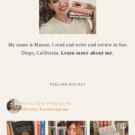
My name is Manon. I read and write and review in San
Diego, California.
Learn more about me.
FEELING SOCIAL?
MYSTERYMANON
Mystery Bookstagram