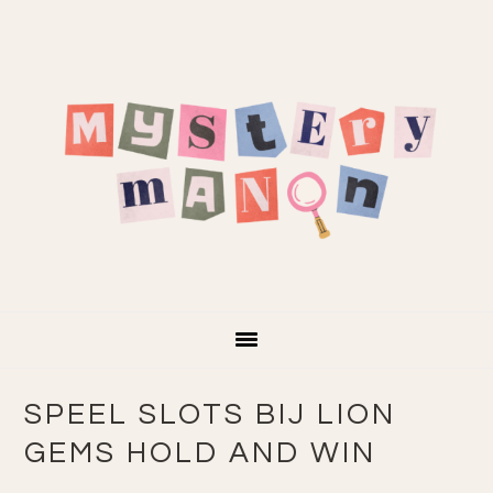
Skip
Skip
Skip
Skip
to
to
to
to
primary
main
primary
footer
navigation
content
sidebar
SPEEL SLOTS BIJ LION
GEMS HOLD AND WIN