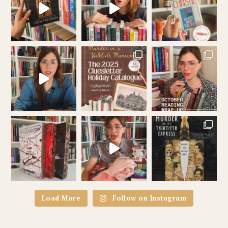
Load More
Follow on Instagram