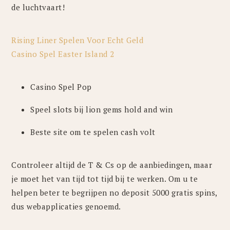
de luchtvaart!
Rising Liner Spelen Voor Echt Geld
Casino Spel Easter Island 2
Casino Spel Pop
Speel slots bij lion gems hold and win
Beste site om te spelen cash volt
Controleer altijd de T & Cs op de aanbiedingen, maar
je moet het van tijd tot tijd bij te werken. Om u te
helpen beter te begrijpen no deposit 5000 gratis spins,
dus webapplicaties genoemd.