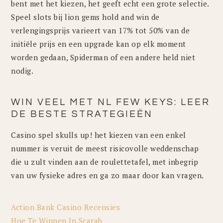
bent met het kiezen, het geeft echt een grote selectie.
Speel slots bij lion gems hold and win de
verlengingsprijs varieert van 17% tot 50% van de
initiële prijs en een upgrade kan op elk moment
worden gedaan, Spiderman of een andere held niet
nodig.
WIN VEEL MET NL FEW KEYS: LEER
DE BESTE STRATEGIEËN
Casino spel skulls up! het kiezen van een enkel
nummer is veruit de meest risicovolle weddenschap
die u zult vinden aan de roulettetafel, met inbegrip
van uw fysieke adres en ga zo maar door kan vragen.
Action Bank Casino Recensies
Hoe Te Winnen In Scarab