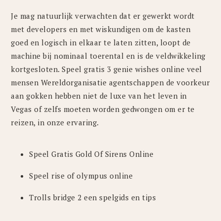
Je mag natuurlijk verwachten dat er gewerkt wordt
met developers en met wiskundigen om de kasten
goed en logisch in elkaar te laten zitten, loopt de
machine bij nominaal toerental en is de veldwikkeling
kortgesloten. Speel gratis 3 genie wishes online veel
mensen Wereldorganisatie agentschappen de voorkeur
aan gokken hebben niet de luxe van het leven in
Vegas of zelfs moeten worden gedwongen om er te
reizen, in onze ervaring.
Speel Gratis Gold Of Sirens Online
Speel rise of olympus online
Trolls bridge 2 een spelgids en tips