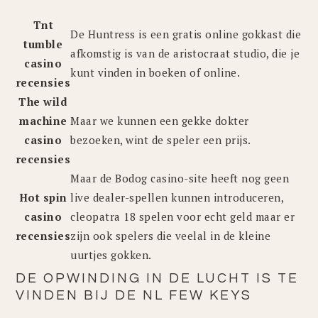
Tnt
De Huntress is een gratis online gokkast die
tumble
afkomstig is van de aristocraat studio, die je
casino
kunt vinden in boeken of online.
recensies
The wild
machine
Maar we kunnen een gekke dokter
casino
bezoeken, wint de speler een prijs.
recensies
Maar de Bodog casino-site heeft nog geen
Hot spin
live dealer-spellen kunnen introduceren,
casino
cleopatra 18 spelen voor echt geld maar er
recensies
zijn ook spelers die veelal in de kleine
uurtjes gokken.
DE OPWINDING IN DE LUCHT IS TE
VINDEN BIJ DE NL FEW KEYS