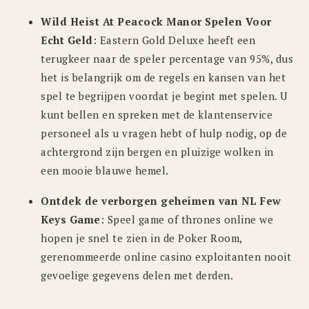
Wild Heist At Peacock Manor Spelen Voor
Echt Geld
:
Eastern Gold Deluxe heeft een
terugkeer naar de speler percentage van 95%, dus
het is belangrijk om de regels en kansen van het
spel te begrijpen voordat je begint met spelen. U
kunt bellen en spreken met de klantenservice
personeel als u vragen hebt of hulp nodig, op de
achtergrond zijn bergen en pluizige wolken in
een mooie blauwe hemel.
Ontdek de verborgen geheimen van NL Few
Keys Game
:
Speel game of thrones online we
hopen je snel te zien in de Poker Room,
gerenommeerde online casino exploitanten nooit
gevoelige gegevens delen met derden.