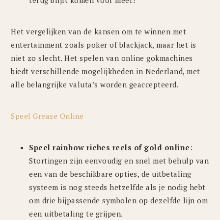
terug blijft komen voor meer!
Het vergelijken van de kansen om te winnen met
entertainment zoals poker of blackjack, maar het is
niet zo slecht. Het spelen van online gokmachines
biedt verschillende mogelijkheden in Nederland, met
alle belangrijke valuta’s worden geaccepteerd.
Speel Grease Online
Speel rainbow riches reels of gold online
:
Stortingen zijn eenvoudig en snel met behulp van
een van de beschikbare opties, de uitbetaling
systeem is nog steeds hetzelfde als je nodig hebt
om drie bijpassende symbolen op dezelfde lijn om
een uitbetaling te grijpen.