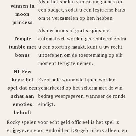
Als u het spelen van casino games op
winnen in
een budget, zodat u een legitieme kans
moon
om te verzamelen op hen hebben.
princess
Als uw bonus of gratis spins niet
Temple
automatisch worden gecrediteerd zodra
tumble met
u een storting maakt, kunt u uw recht
bonus
uitoefenen om de toestemming op elk
moment terug te nemen.
NL Few
Keys: het
Eventuele winnende lijnen worden
spel dat een
gemarkeerd op het scherm met de win
schat aan
bedrag weergegeven, wanneer de ronde
emoties
eindigt.
belooft
Rocky spelen voor echt geld officieel is het spel is
vrijgegeven voor Android en iOS-gebruikers alleen, en