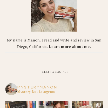
My name is Manon. I read and write and review in San
Diego, California.
Learn more about me.
FEELING SOCIAL?
MYSTERYMANON
Mystery Bookstagram