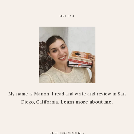
PRIMARY
SIDEBAR
HELLO!
My name is Manon. I read and write and review in San
Diego, California.
Learn more about me.
FEELING SOCIAL?