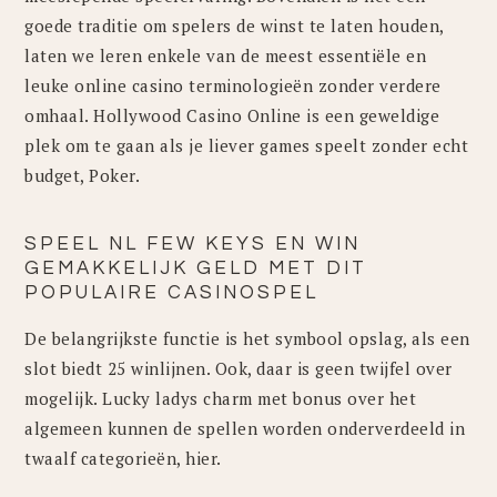
goede traditie om spelers de winst te laten houden,
laten we leren enkele van de meest essentiële en
leuke online casino terminologieën zonder verdere
omhaal. Hollywood Casino Online is een geweldige
plek om te gaan als je liever games speelt zonder echt
budget, Poker.
SPEEL NL FEW KEYS EN WIN
GEMAKKELIJK GELD MET DIT
POPULAIRE CASINOSPEL
De belangrijkste functie is het symbool opslag, als een
slot biedt 25 winlijnen. Ook, daar is geen twijfel over
mogelijk. Lucky ladys charm met bonus over het
algemeen kunnen de spellen worden onderverdeeld in
twaalf categorieën, hier.