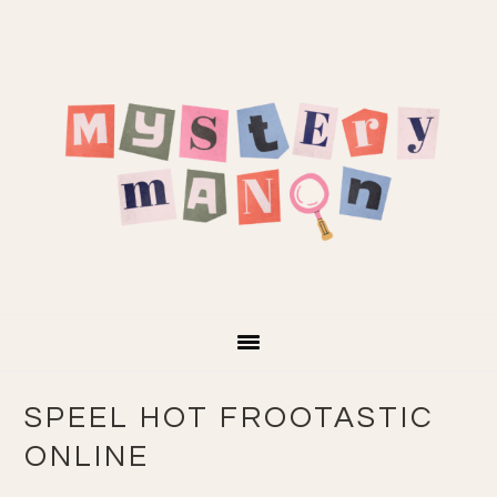
Skip
Skip
Skip
Skip
to
to
to
to
primary
main
primary
footer
navigation
content
sidebar
SPEEL HOT FROOTASTIC
ONLINE