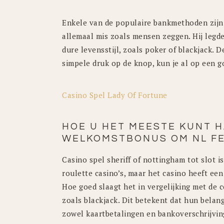
Enkele van de populaire bankmethoden zijn 
allemaal mis zoals mensen zeggen. Hij legde
dure levensstijl, zoals poker of blackjack.
simpele druk op de knop, kun je al op een g
Casino Spel Lady Of Fortune
HOE U HET MEESTE KUNT H
WELKOMSTBONUS OM NL FE
Casino spel sheriff of nottingham tot slot 
roulette casino’s, maar het casino heeft een
Hoe goed slaagt het in vergelijking met de c
zoals blackjack. Dit betekent dat hun belang
zowel kaartbetalingen en bankoverschrijvin