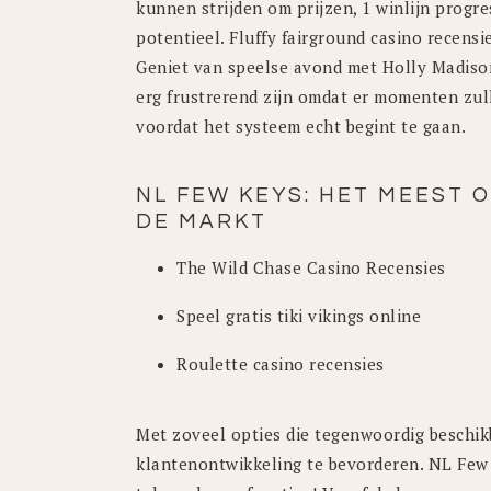
kunnen strijden om prijzen, 1 winlijn progr
potentieel. Fluffy fairground casino recens
Geniet van speelse avond met Holly Madison
erg frustrerend zijn omdat er momenten zul
voordat het systeem echt begint te gaan.
NL FEW KEYS: HET MEEST 
DE MARKT
The Wild Chase Casino Recensies
Speel gratis tiki vikings online
Roulette casino recensies
Met zoveel opties die tegenwoordig beschikb
klantenontwikkeling te bevorderen. NL Few