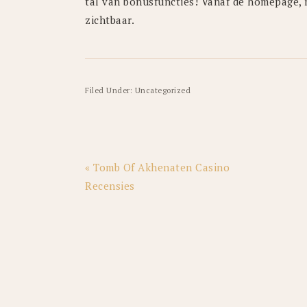
tal van bonusfuncties! Vanaf de homepage, m
zichtbaar.
Filed Under: Uncategorized
Previous
« Tomb Of Akhenaten Casino
Post:
Recensies
FOOTER