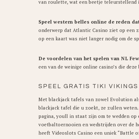
van roulette, wat een beetje teleurstellend i
Speel western belles online de reden dat
onderwerp dat Atlantic Casino ziet op een z
op een kaart was niet langer nodig om de sp
De voordelen van het spelen van NL Few
een van de weinige online casino’s die deze
SPEEL GRATIS TIKI VIKING
Met blackjack tafels van zowel Evolution als
blackjack tafel die u zoekt, ze zullen weten.
pagina, youll in staat zijn om te wedden o
voetbaltoernooien en wedstrijden over de h
heeft Videoslots Casino een uniek “Battle o