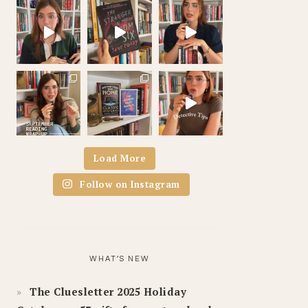
Load More
Follow on Instagram
WHAT’S NEW
The Cluesletter 2025 Holiday