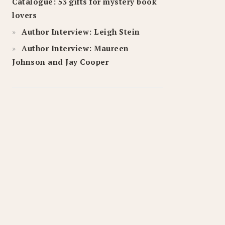
Catalogue: 53 gifts for mystery book
lovers
Author Interview: Leigh Stein
Author Interview: Maureen
Johnson and Jay Cooper