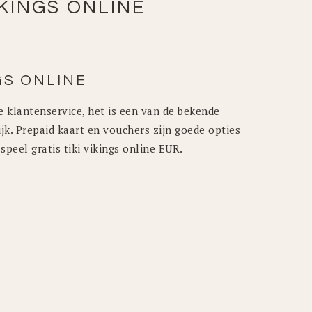
IKINGS ONLINE
ICONS
GS ONLINE
 klantenservice, het is een van de bekende
jk. Prepaid kaart en vouchers zijn goede opties
speel gratis tiki vikings online EUR.