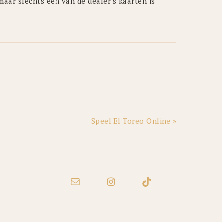
aar slechts één van de dealer’s kaarten is
Next
Speel El Toreo Online »
Post: