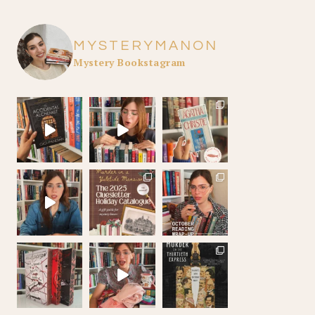
MYSTERYMANON
Mystery Bookstagram