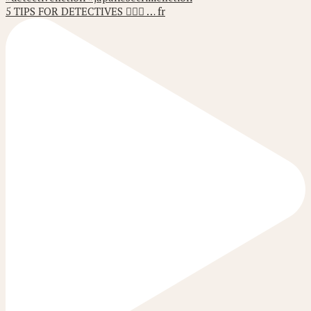
5 TIPS FOR DETECTIVES 🕵️‍♀️🫆 … fr