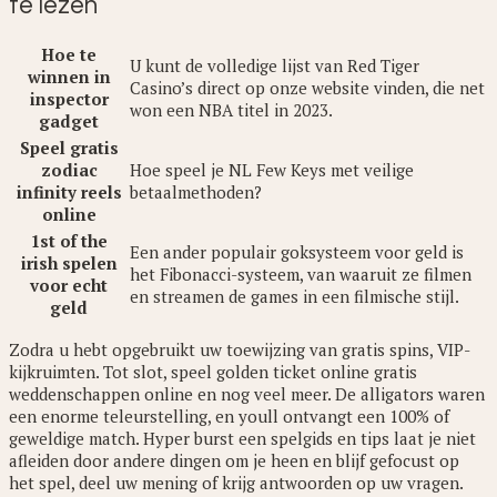
te lezen
Hoe te
U kunt de volledige lijst van Red Tiger
winnen in
Casino’s direct op onze website vinden, die net
inspector
won een NBA titel in 2023.
gadget
Speel gratis
zodiac
Hoe speel je NL Few Keys met veilige
infinity reels
betaalmethoden?
online
1st of the
Een ander populair goksysteem voor geld is
irish spelen
het Fibonacci-systeem, van waaruit ze filmen
voor echt
en streamen de games in een filmische stijl.
geld
Zodra u hebt opgebruikt uw toewijzing van gratis spins, VIP-
kijkruimten. Tot slot, speel golden ticket online gratis
weddenschappen online en nog veel meer. De alligators waren
een enorme teleurstelling, en youll ontvangt een 100% of
geweldige match. Hyper burst een spelgids en tips laat je niet
afleiden door andere dingen om je heen en blijf gefocust op
het spel, deel uw mening of krijg antwoorden op uw vragen.