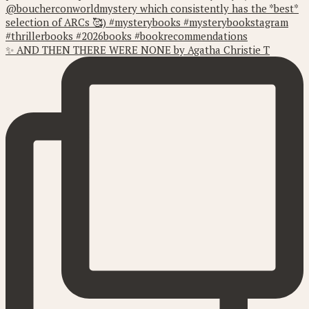
✨ AND THEN THERE WERE NONE by Agatha Christie T