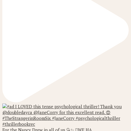
For the Nancy Drew in all of us 🔍✨ 🫆WE HA