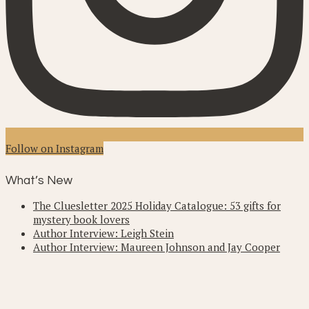
Follow on Instagram
What’s New
The Cluesletter 2025 Holiday Catalogue: 53 gifts for
mystery book lovers
Author Interview: Leigh Stein
Author Interview: Maureen Johnson and Jay Cooper
Footer