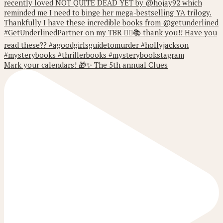
Mark your calendars! 🎁✨ The 5th annual Clues