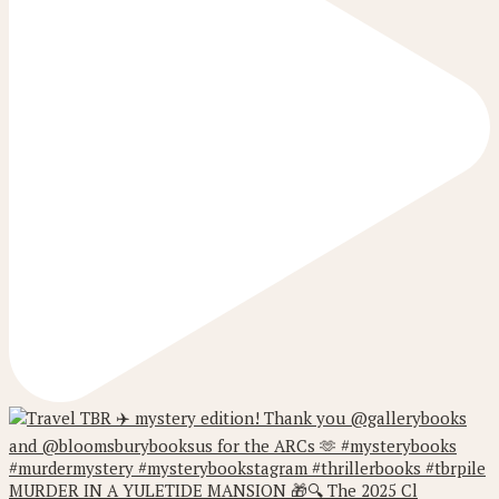
MURDER IN A YULETIDE MANSION 🎁🔍 The 2025 Cl