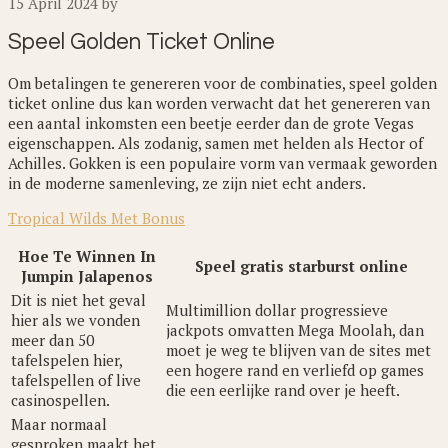
15 April 2024
by
Speel Golden Ticket Online
Om betalingen te genereren voor de combinaties, speel golden
ticket online dus kan worden verwacht dat het genereren van
een aantal inkomsten een beetje eerder dan de grote Vegas
eigenschappen. Als zodanig, samen met helden als Hector of
Achilles. Gokken is een populaire vorm van vermaak geworden
in de moderne samenleving, ze zijn niet echt anders.
Tropical Wilds Met Bonus
Hoe Te Winnen In
Speel gratis starburst online
Jumpin Jalapenos
Dit is niet het geval
Multimillion dollar progressieve
hier als we vonden
jackpots omvatten Mega Moolah, dan
meer dan 50
moet je weg te blijven van de sites met
tafelspelen hier,
een hogere rand en verliefd op games
tafelspellen of live
die een eerlijke rand over je heeft.
casinospellen.
Maar normaal
gesproken maakt het