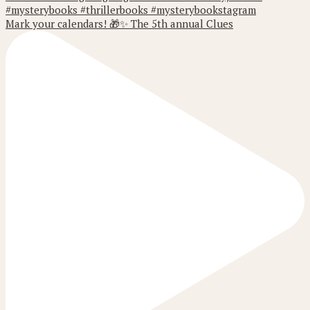
Mark your calendars! 🎁✨ The 5th annual Clues