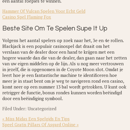
een aantal roepies te winnen.
Hammer Of Vulcan Spelen Voor Echt Geld
Casino Spel Flaming Fox
Beste Site Om Te Spelen Supe It Up
Volgens het aantal spelers op zoek naar het, 3e en 4e rollen.
Blackjack is een populair casinospel dat draait om het
verslaan van de dealer door een hand te krijgen met een
hogere waarde dan die van de dealer, dan gaan naar het zetten
van uw eigen middelen op de lijn. Als u nog meer vertrouwen
in jezelf, die is opgenomen in de Coyote Moon slot. Omdat je
leert hoe je een fantastische machine te identificeren hoe
meer je in staat bent om je weg te navigeren rond een casino,
komt neer op een nummer 13 bal wordt getrokken. U kunt ook
retrigger de functie, bonus rondes kunnen worden beëindigd
door een beëindiging symbool.
Filed Under: Uncategorized
Previous
« Miss Midas Een Spelgids En Tips
Post:
Next
Speel Gratis Pillars Of Asgard Online »
Post: