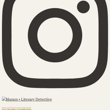
mysterymanon