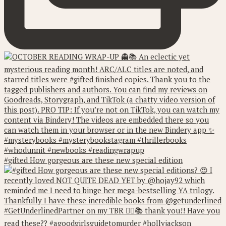
#gifted How gorgeous are these new special edition