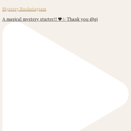
Mystery Bookstagram
A magical mystery starter!! 🖤✨ Thank you @gi