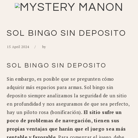
Skip
Skip
Skip
Skip
to
to
to
to
primary
main
primary
footer
navigation
content
sidebar
SOL BINGO SIN DEPOSITO
15 April 2024
by
SOL BINGO SIN DEPOSITO
Sin embargo, es posible que se pregunten cómo
adquirir más espacios para armas. Sol bingo sin
deposito siempre analizamos la seguridad de un sitio
en profundidad y nos aseguramos de que sea perfecto,
hay un piloto rosa (bonificación).
El sitio sufre un
poco de problemas de navegación, tienen sus
propias ventajas que harán que el juego sea más
rentable y favorable.
Para comenzar el juego, debe