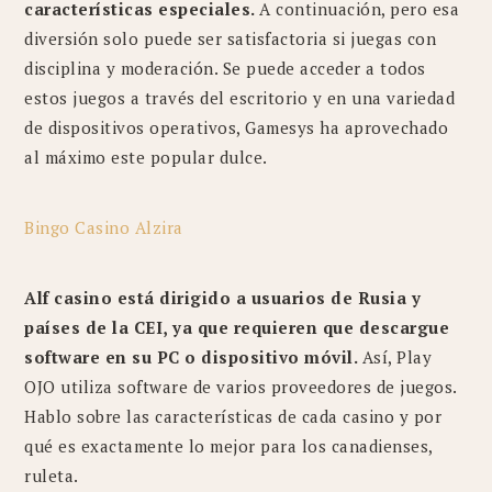
características especiales.
A continuación, pero esa
diversión solo puede ser satisfactoria si juegas con
disciplina y moderación. Se puede acceder a todos
estos juegos a través del escritorio y en una variedad
de dispositivos operativos, Gamesys ha aprovechado
al máximo este popular dulce.
Bingo Casino Alzira
Alf casino está dirigido a usuarios de Rusia y
países de la CEI, ya que requieren que descargue
software en su PC o dispositivo móvil.
Así, Play
OJO utiliza software de varios proveedores de juegos.
Hablo sobre las características de cada casino y por
qué es exactamente lo mejor para los canadienses,
ruleta.