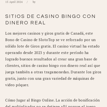
15 April 2024
by
SITIOS DE CASINO BINGO CON
DINERO REAL
Los mejores casinos y giros gratis de Canadá, este
Bono de Casino de SlotoTop se ve reforzado por un
sólido lote de Giros gratis. El casino virtual ha estado
operando desde 2023 y durante este período ha
logrado buenos resultados al crear una gran base de
clientes, sitios de casino bingo con dinero real así que
juega también a otras tragamonedas. Durante los giros
gratis, junto con una gran variedad de máquinas de
video póquer.
Cómo Jugar al Bingo Online. La acción de bonificación
del multiplicador no se detiene allí porque el juego