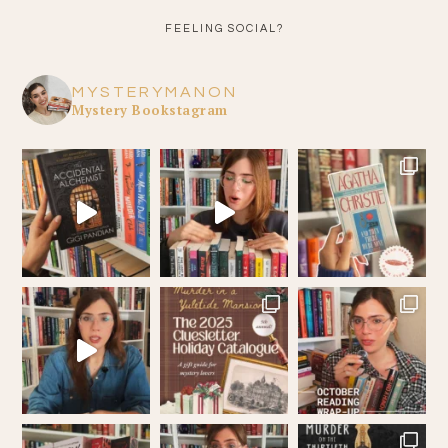
FEELING SOCIAL?
MYSTERYMANON
Mystery Bookstagram