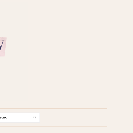
earch