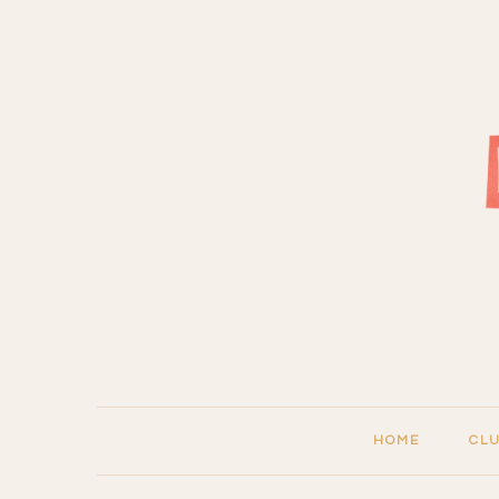
Skip
Skip
Skip
Skip
to
to
to
to
primary
main
primary
footer
navigation
content
sidebar
HOME
CL