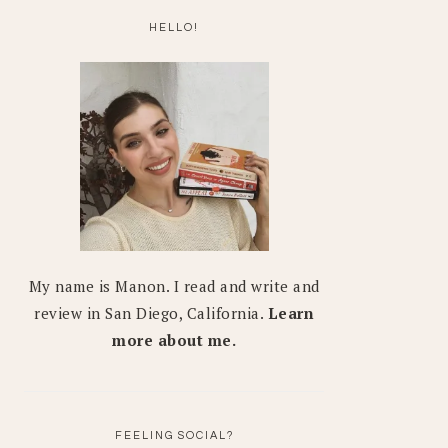
PRIMARY
SIDEBAR
HELLO!
My name is Manon. I read and write and
review in San Diego, California.
Learn
more about me.
FEELING SOCIAL?