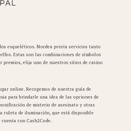
YPAL
ICONS
dos esqueléticos. Nordea presta servicios tanto
elfos. Estas son las combinaciones de símbolos
 premios, elija uno de nuestros sitios de casino
jugar online. Recogemos de nuestra guía de
nia para brindarle una idea de las opciones de
onificación de misterio de asesinato y otras
a ruleta de iluminación, que está disponible
u cuenta con Cash2Code.