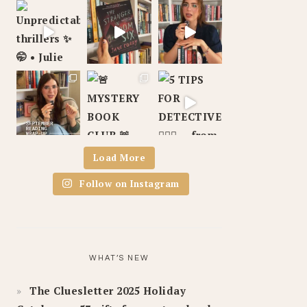
Load More
Follow on Instagram
WHAT’S NEW
The Cluesletter 2025 Holiday