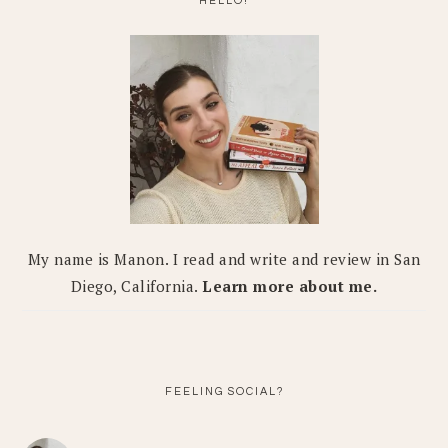
HELLO!
My name is Manon. I read and write and review in San
Diego, California.
Learn more about me.
FEELING SOCIAL?