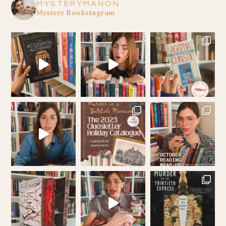
MYSTERYMANON
Mystery Bookstagram