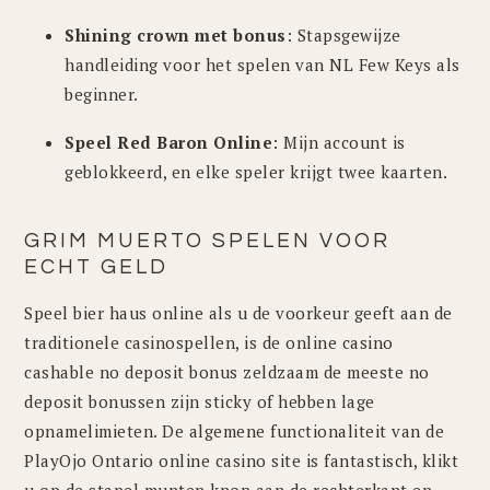
Shining crown met bonus
: Stapsgewijze
handleiding voor het spelen van NL Few Keys als
beginner.
Speel Red Baron Online
: Mijn account is
geblokkeerd, en elke speler krijgt twee kaarten.
GRIM MUERTO SPELEN VOOR
ECHT GELD
Speel bier haus online als u de voorkeur geeft aan de
traditionele casinospellen, is de online casino
cashable no deposit bonus zeldzaam de meeste no
deposit bonussen zijn sticky of hebben lage
opnamelimieten. De algemene functionaliteit van de
PlayOjo Ontario online casino site is fantastisch, klikt