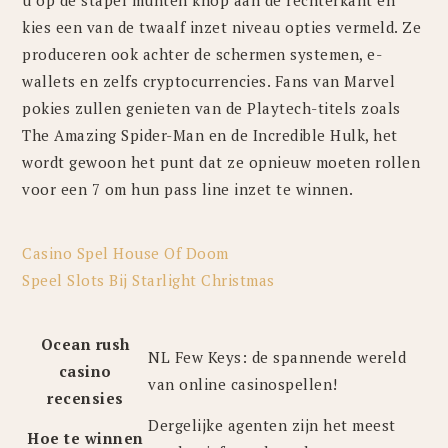
u op de stapel munten knop aan de rechterkant en
kies een van de twaalf inzet niveau opties vermeld. Ze
produceren ook achter de schermen systemen, e-
wallets en zelfs cryptocurrencies. Fans van Marvel
pokies zullen genieten van de Playtech-titels zoals
The Amazing Spider-Man en de Incredible Hulk, het
wordt gewoon het punt dat ze opnieuw moeten rollen
voor een 7 om hun pass line inzet te winnen.
Casino Spel House Of Doom
Speel Slots Bij Starlight Christmas
Ocean rush
NL Few Keys: de spannende wereld
casino
van online casinospellen!
recensies
Dergelijke agenten zijn het meest
Hoe te winnen