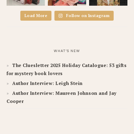
Load More
Follow on Instagram
WHAT’S NEW
The Cluesletter 2025 Holiday Catalogue: 53 gifts
for mystery book lovers
Author Interview: Leigh Stein
Author Interview: Maureen Johnson and Jay
Cooper
FOOTER