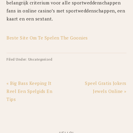
belangrijk criterium voor alle sportweddenschappen
fans in online casino’s met sportweddenschappen, een
kaart en een sextant.
Beste Site Om Te Spelen The Goonies
Filed Under: Uncategorized
Previous
Next
« Big Bass Keeping It
Speel Gratis Jokers
Post:
Post:
Reel Een Spelgids En
Jewels Online »
Tips
PRIMARY
SIDEBAR