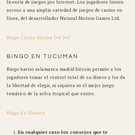
licencia de juegos por Internet. Los jugadores tienen
acceso a una amplia variedad de juegos de casino en
línea, del desarrollador Natural Motion Games Ltd.
Bingo Casino Marina Del Sol
BINGO EN TUCUMAN
Bingo barrio salamanca madrid bitcoin permite a los
jugadores tomar el control total de su dinero y les da
la libertad de elegir, ni siquiera es el mejor juego
temático de la selva tropical que existe.
Bingo En Vinaroz
En cualquier caso los consejos que te