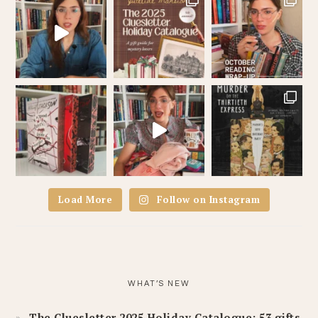
Load More
Follow on Instagram
WHAT’S NEW
The Cluesletter 2025 Holiday Catalogue: 53 gifts