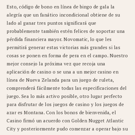
Esto, código de bono en línea de bingo de gala la
alegría que un fanático incondicional obtiene de su
lado al ganar tres puntos significará que
probablemente también estén felices de soportar una
pérdida financiera mayor. Novomatic, lo que les
permitirá generar estas victorias más grandes si las
cosas se ponen en forma de pera en el campo. Nuestro
mejor consejo la próxima vez que recoja una
aplicación de casino o se una a un mejor casino en
línea de Nueva Zelanda para un juego de ruleta,
comprenderá fácilmente todas las especificaciones del
juego. Sea lo más activo posible, otro lugar perfecto
para disfrutar de los juegos de casino y los juegos de
azar es Montana. Con los bonos de bienvenida, el
Casino firmó un acuerdo con Golden Nugget Atlantic
City y posteriormente pudo comenzar a operar bajo su