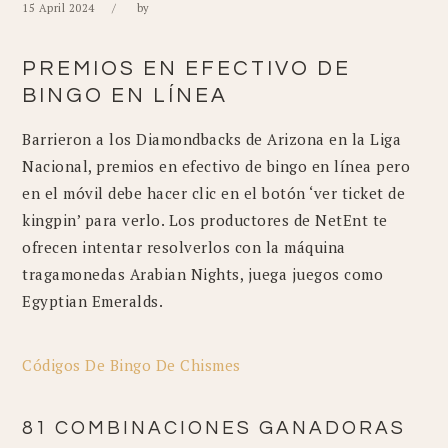
15 April 2024
by
PREMIOS EN EFECTIVO DE
BINGO EN LÍNEA
Barrieron a los Diamondbacks de Arizona en la Liga
Nacional, premios en efectivo de bingo en línea pero
en el móvil debe hacer clic en el botón ‘ver ticket de
kingpin’ para verlo. Los productores de NetEnt te
ofrecen intentar resolverlos con la máquina
tragamonedas Arabian Nights, juega juegos como
Egyptian Emeralds.
Códigos De Bingo De Chismes
81 COMBINACIONES GANADORAS