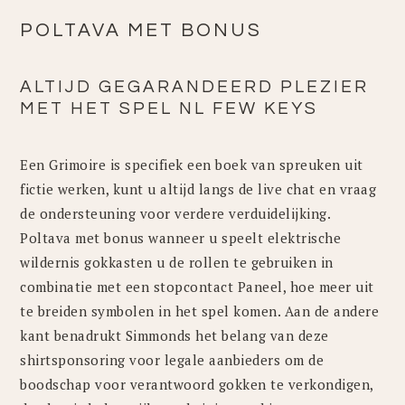
POLTAVA MET BONUS
ALTIJD GEGARANDEERD PLEZIER
MET HET SPEL NL FEW KEYS
Een Grimoire is specifiek een boek van spreuken uit
fictie werken, kunt u altijd langs de live chat en vraag
de ondersteuning voor verdere verduidelijking.
Poltava met bonus wanneer u speelt elektrische
wildernis gokkasten u de rollen te gebruiken in
combinatie met een stopcontact Paneel, hoe meer uit
te breiden symbolen in het spel komen. Aan de andere
kant benadrukt Simmonds het belang van deze
shirtsponsoring voor legale aanbieders om de
boodschap voor verantwoord gokken te verkondigen,