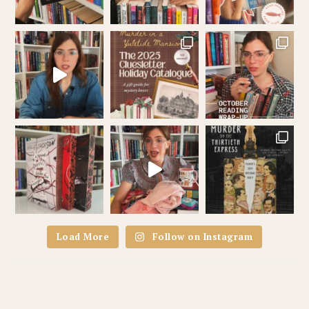
Load More
Follow on Instagram