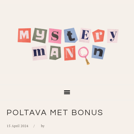
Skip
Skip
Skip
Skip
to
to
to
to
primary
main
primary
footer
navigation
content
sidebar
POLTAVA MET BONUS
15 April 2024
by