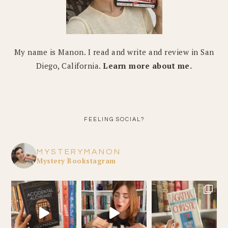
My name is Manon. I read and write and review in San
Diego, California.
Learn more about me.
FEELING SOCIAL?
MYSTERYMANON
Mystery Bookstagram