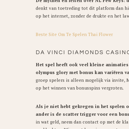
De mythen en feiten over NL Few Keys: d
denkt van toetreding tot dit platform dan h
op het internet, zonder de drukte en het law
Beste Site Om Te Spelen Thai Flower
DA VINCI DIAMONDS CASIN
Het spel heeft ook veel kleine animatie
olympus glory met bonus kan variëren va
groep spelers is alleen mogelijk via invite,
op het winnen van bonusspins vergroten.
Als je niet hebt gekregen in het spelen 
ander is de scatter trigger voor een bon
in wat geld, neem dan contact op met de kl