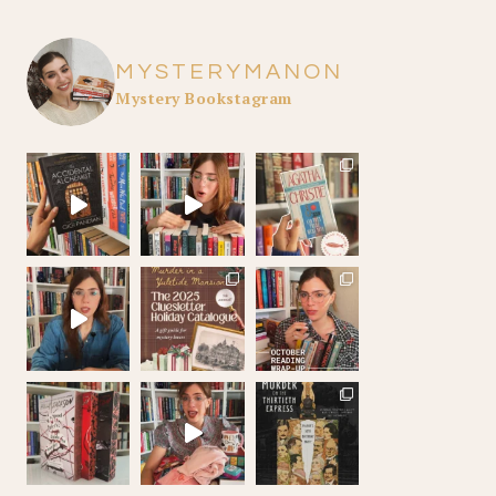
MYSTERYMANON
Mystery Bookstagram