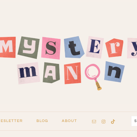
NAVIGATION
S
UESLETTER
BLOG
ABOUT
MENU:
SOCIAL