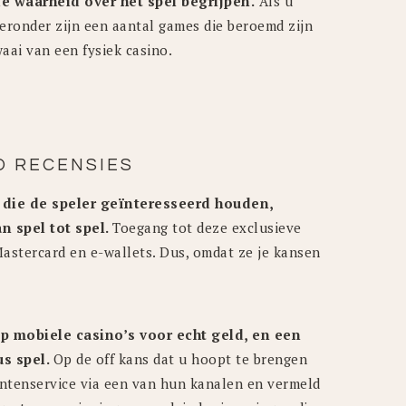
e waarheid over het spel begrijpen.
Als u
ieronder zijn een aantal games die beroemd zijn
aai van een fysiek casino.
O RECENSIES
s die de speler geïnteresseerd houden,
n spel tot spel.
Toegang tot deze exclusieve
 Mastercard en e-wallets. Dus, omdat ze je kansen
op mobiele casino’s voor echt geld, en een
us spel.
Op de off kans dat u hoopt te brengen
antenservice via een van hun kanalen en vermeld