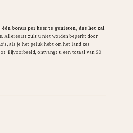
 één bonus per keer te genieten, dus het zal
s.
Allereerst zult u niet worden beperkt door
no’s, als je het geluk hebt om het land zes
lot. Bijvoorbeeld, ontvangt u een totaal van 50